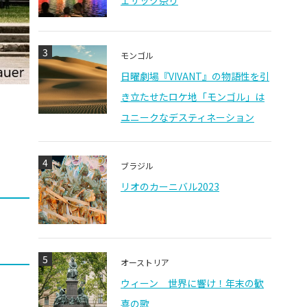
ェサック祭り
3
モンゴル
日曜劇場『VIVANT』の物語性を引
き立たせたロケ地「モンゴル」は
ユニークなデスティネーション
4
ブラジル
リオのカーニバル2023
5
オーストリア
ウィーン 世界に響け！年末の歓
喜の歌