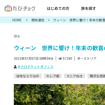
はじめての方
旅を探す
HOME
現地通信
ウィーン 世界に響け！年末の歓
ID:6
ウィーン 世界に響け！年末の歓喜
2023年07月07日 08時34分
57290
オーストリア
オテロチケットオフィス
当地ならではの
セレブ感
マニア向き
贅沢な雰