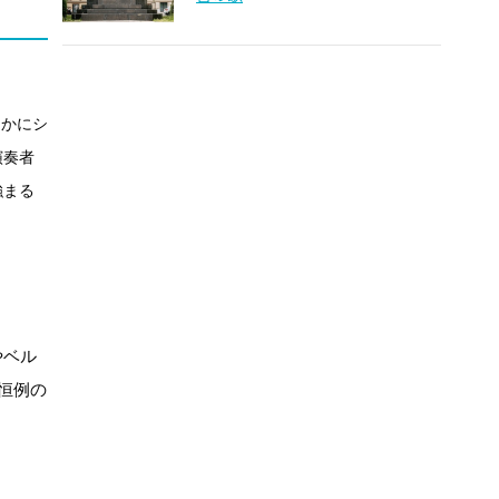
らかにシ
演奏者
強まる
やベル
恒例の