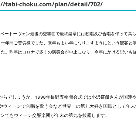
://tabi-choku.com/plan/detail/702/
れたベートーヴェン最後の交響曲で最終楽章には独唱及び合唱を伴って高
と一年間ご苦労様でした、来年もよい年になりますようにという観客と
した。昨年はコロナで多くの演奏会が中止になり、今年にかける思いも
からでしょうか、1998年長野五輪開会式では小沢征爾さんが国連
やウィーンで合唱を歌う会など世界一の第九大好き国民として年末
ーンでもウィーン交響楽団が年末の第九を披露します。