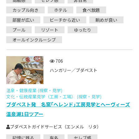
高級感
セレブ感
非日常
カップル向き
ホテル
食べ放題
部屋が広い
ビーチから近い
眺めが良い
プール
リゾート
ゆったり
オールインクルーシブ
706
ハンガリー／ブダペスト
温泉・健康産業 (視察・見学)
文化・伝統産業見学（工房・工場） (視察・見学)
ブダペスト発 名窯｢ヘレンド｣工房見学とヘーヴィーズ
温泉湖1日ツアー
ブダペストガイドサービス（エンメル リタ）
記憶に残る
有名
セレブ感