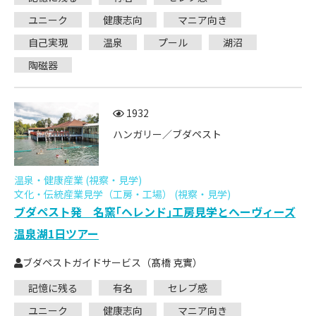
ユニーク
健康志向
マニア向き
自己実現
温泉
プール
湖沼
陶磁器
1932
ハンガリー／ブダペスト
温泉・健康産業 (視察・見学)
文化・伝統産業見学（工房・工場） (視察・見学)
ブダペスト発 名窯｢ヘレンド｣工房見学とヘーヴィーズ
温泉湖1日ツアー
ブダペストガイドサービス（髙橋 克實）
記憶に残る
有名
セレブ感
ユニーク
健康志向
マニア向き