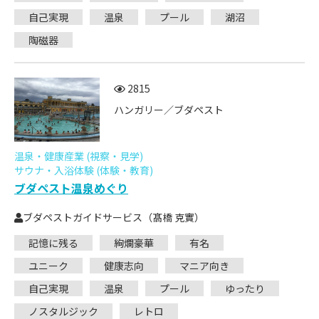
自己実現
温泉
プール
湖沼
陶磁器
2815
ハンガリー／ブダペスト
温泉・健康産業 (視察・見学)
サウナ・入浴体験 (体験・教育)
ブダペスト温泉めぐり
ブダペストガイドサービス（髙橋 克實）
記憶に残る
絢爛豪華
有名
ユニーク
健康志向
マニア向き
自己実現
温泉
プール
ゆったり
ノスタルジック
レトロ