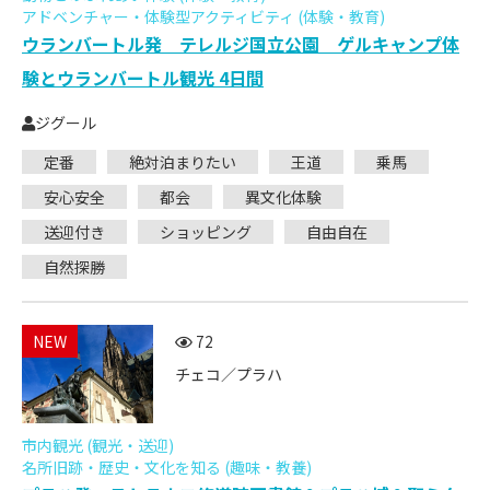
アドベンチャー・体験型アクティビティ (体験・教育)
ウランバートル発 テレルジ国立公園 ゲルキャンプ体
験とウランバートル観光 4日間
ジグール
定番
絶対泊まりたい
王道
乗馬
安心安全
都会
異文化体験
送迎付き
ショッピング
自由自在
自然探勝
NEW
72
チェコ／プラハ
市内観光 (観光・送迎)
名所旧跡・歴史・文化を知る (趣味・教養)