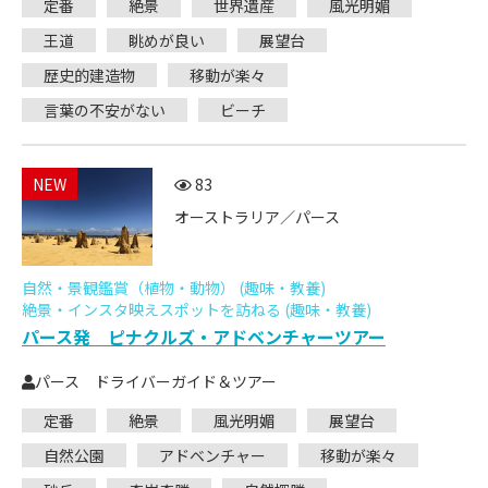
定番
絶景
世界遺産
風光明媚
王道
眺めが良い
展望台
歴史的建造物
移動が楽々
言葉の不安がない
ビーチ
NEW
83
オーストラリア／パース
自然・景観鑑賞（植物・動物） (趣味・教養)
絶景・インスタ映えスポットを訪ねる (趣味・教養)
パース発 ピナクルズ・アドベンチャーツアー
パース ドライバーガイド＆ツアー
定番
絶景
風光明媚
展望台
自然公園
アドベンチャー
移動が楽々