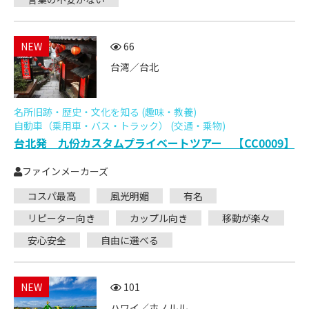
NEW
66
台湾／台北
名所旧跡・歴史・文化を知る (趣味・教養)
自動車（乗用車・バス・トラック） (交通・乗物)
台北発 九份カスタムプライベートツアー 【CC0009】
ファインメーカーズ
コスパ最高
風光明媚
有名
リピーター向き
カップル向き
移動が楽々
安心安全
自由に選べる
NEW
101
ハワイ／ホノルル