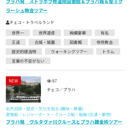
プラハ発 ストラホフ修道院図書館＆プラハ城＆聖ミク
ラーシュ教会ツアー
チェコ・トラベルランド
世界一
世界遺産
絢爛豪華
有名
王道
古城・城塞
図書館
寺院教会
歴史的建造物
ウォーキングツアー
トラム
言葉の不安がない
NEW
67
チェコ／プラハ
名所旧跡・歴史・文化を知る (趣味・教養)
遊覧船・レジャーボート・クルーズ船・船舶 (交通・乗物)
プラハ発 ヴルタヴァ川クルーズとプラハ錬金術ツアー