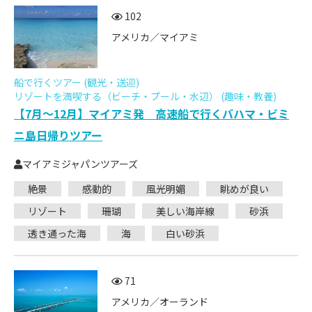
102
アメリカ／マイアミ
船で行くツアー (観光・送迎)
リゾートを満喫する（ビーチ・プール・水辺） (趣味・教養)
【7月～12月】マイアミ発 高速船で行くバハマ・ビミ
ニ島日帰りツアー
マイアミジャパンツアーズ
絶景
感動的
風光明媚
眺めが良い
リゾート
珊瑚
美しい海岸線
砂浜
透き通った海
海
白い砂浜
71
アメリカ／オーランド