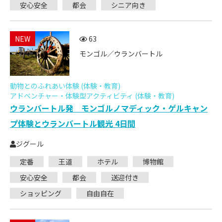
安心安全
都会
シニア向き
NEW
63
モンゴル／ウランバートル
動物とのふれあい体験 (体験・教育)
アドベンチャー・体験型アクティビティ (体験・教育)
ウランバートル発 モンゴルノマディック・ゲルキャン
プ体験とウランバートル観光 4日間
ジグール
定番
王道
ホテル
博物館
安心安全
都会
送迎付き
ショッピング
自由自在