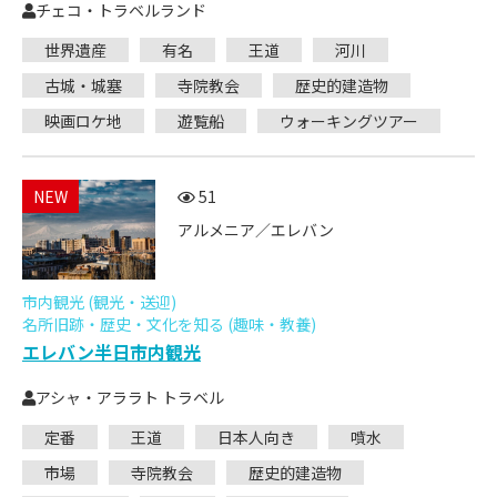
チェコ・トラベルランド
世界遺産
有名
王道
河川
古城・城塞
寺院教会
歴史的建造物
映画ロケ地
遊覧船
ウォーキングツアー
NEW
51
アルメニア／エレバン
市内観光 (観光・送迎)
名所旧跡・歴史・文化を知る (趣味・教養)
エレバン半日市内観光
アシャ・アララト トラベル
定番
王道
日本人向き
噴水
市場
寺院教会
歴史的建造物