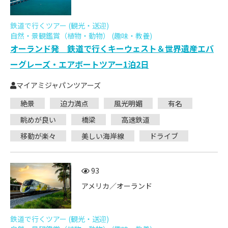
鉄道で行くツアー (観光・送迎)
自然・景観鑑賞（植物・動物） (趣味・教養)
オーランド発 鉄道で行くキーウェスト＆世界遺産エバ
ーグレーズ・エアボートツアー1泊2日
マイアミジャパンツアーズ
絶景
迫力満点
風光明媚
有名
眺めが良い
橋梁
高速鉄道
移動が楽々
美しい海岸線
ドライブ
93
アメリカ／オーランド
鉄道で行くツアー (観光・送迎)