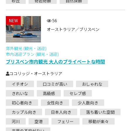
砂丘
奇岩奇勝
自然探勝
NEW
56
オーストラリア／ブリスベン
郊外観光 (観光・送迎)
市内送迎プラン (観光・送迎)
ブリスベン市内観光 大人のプライベートな時間
ココリッジ・オーストラリア
イチオシ
口コミが高い
おしゃれな
きれいな
高級感
セレブ感
初心者向き
女性向き
少人数向き
カップル向き
日本人向き
落ち着いた空間
河川
空港
フェリー
移動が楽々
言葉の不安がない