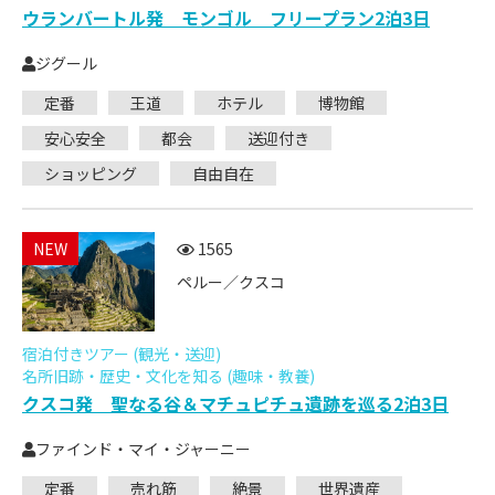
ウランバートル発 モンゴル フリープラン2泊3日
ジグール
定番
王道
ホテル
博物館
安心安全
都会
送迎付き
ショッピング
自由自在
NEW
1565
ペルー／クスコ
宿泊付きツアー (観光・送迎)
名所旧跡・歴史・文化を知る (趣味・教養)
クスコ発 聖なる谷＆マチュピチュ遺跡を巡る2泊3日
ファインド・マイ・ジャーニー
定番
売れ筋
絶景
世界遺産