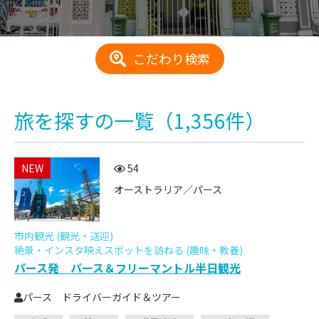
こだわり検索
旅を探す
の一覧
（1,356件）
NEW
54
オーストラリア／パース
市内観光 (観光・送迎)
絶景・インスタ映えスポットを訪ねる (趣味・教養)
パース発 パース＆フリーマントル半日観光
パース ドライバーガイド＆ツアー