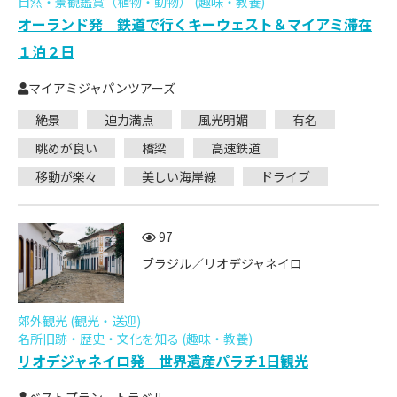
自然・景観鑑賞（植物・動物） (趣味・教養)
オーランド発 鉄道で行くキーウェスト＆マイアミ滞在
１泊２日
マイアミジャパンツアーズ
絶景
迫力満点
風光明媚
有名
眺めが良い
橋梁
高速鉄道
移動が楽々
美しい海岸線
ドライブ
97
ブラジル／リオデジャネイロ
郊外観光 (観光・送迎)
名所旧跡・歴史・文化を知る (趣味・教養)
リオデジャネイロ発 世界遺産パラチ1日観光