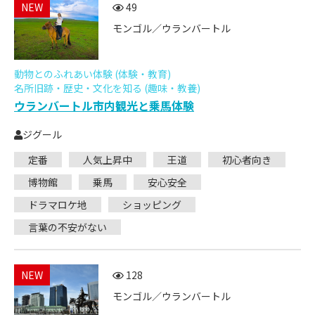
NEW
49
モンゴル／ウランバートル
動物とのふれあい体験 (体験・教育)
名所旧跡・歴史・文化を知る (趣味・教養)
ウランバートル市内観光と乗馬体験
ジグール
定番
人気上昇中
王道
初心者向き
博物館
乗馬
安心安全
ドラマロケ地
ショッピング
言葉の不安がない
NEW
128
モンゴル／ウランバートル