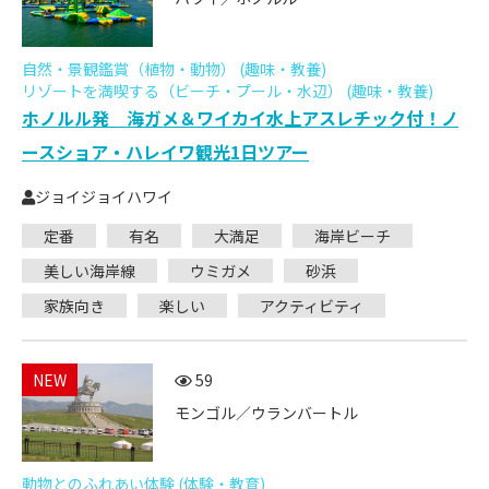
自然・景観鑑賞（植物・動物） (趣味・教養)
リゾートを満喫する（ビーチ・プール・水辺） (趣味・教養)
ホノルル発 海ガメ＆ワイカイ水上アスレチック付！ノ
ースショア・ハレイワ観光1日ツアー
ジョイジョイハワイ
定番
有名
大満足
海岸ビーチ
美しい海岸線
ウミガメ
砂浜
家族向き
楽しい
アクティビティ
NEW
59
モンゴル／ウランバートル
動物とのふれあい体験 (体験・教育)