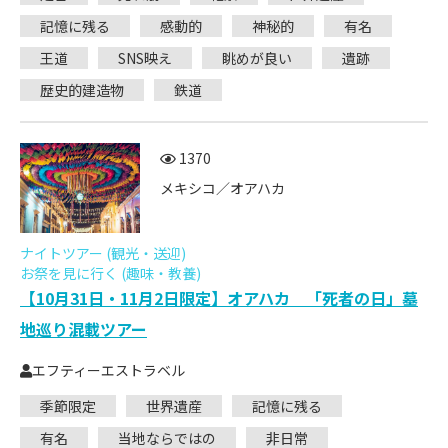
記憶に残る
感動的
神秘的
有名
王道
SNS映え
眺めが良い
遺跡
歴史的建造物
鉄道
1370
メキシコ／オアハカ
ナイトツアー (観光・送迎)
お祭を見に行く (趣味・教養)
【10月31日・11月2日限定】オアハカ 「死者の日」墓
地巡り混載ツアー
エフティーエストラベル
季節限定
世界遺産
記憶に残る
有名
当地ならではの
非日常