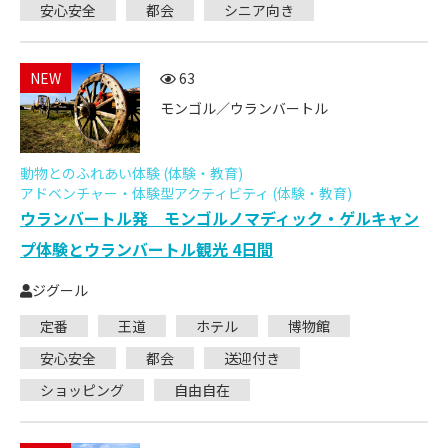
安心安全
都会
シニア向き
NEW
63
モンゴル／ウランバートル
動物とのふれあい体験 (体験・教育)
アドベンチャー・体験型アクティビティ (体験・教育)
ウランバートル発 モンゴルノマディック・ゲルキャン
プ体験とウランバートル観光 4日間
ジグール
定番
王道
ホテル
博物館
安心安全
都会
送迎付き
ショッピング
自由自在