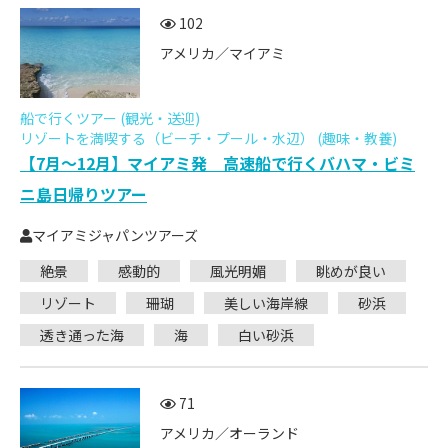
102
アメリカ／マイアミ
船で行くツアー (観光・送迎)
リゾートを満喫する（ビーチ・プール・水辺） (趣味・教養)
【7月～12月】マイアミ発 高速船で行くバハマ・ビミ
ニ島日帰りツアー
マイアミジャパンツアーズ
絶景
感動的
風光明媚
眺めが良い
リゾート
珊瑚
美しい海岸線
砂浜
透き通った海
海
白い砂浜
71
アメリカ／オーランド