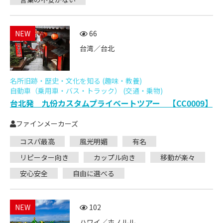
NEW
66
台湾／台北
名所旧跡・歴史・文化を知る (趣味・教養)
自動車（乗用車・バス・トラック） (交通・乗物)
台北発 九份カスタムプライベートツアー 【CC0009】
ファインメーカーズ
コスパ最高
風光明媚
有名
リピーター向き
カップル向き
移動が楽々
安心安全
自由に選べる
NEW
102
ハワイ／ホノルル