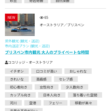
砂丘
奇岩奇勝
自然探勝
NEW
65
オーストラリア／ブリスベン
郊外観光 (観光・送迎)
市内送迎プラン (観光・送迎)
ブリスベン市内観光 大人のプライベートな時間
ココリッジ・オーストラリア
イチオシ
口コミが高い
おしゃれな
きれいな
高級感
セレブ感
初心者向き
女性向き
少人数向き
カップル向き
日本人向き
落ち着いた空間
河川
空港
フェリー
移動が楽々
言葉の不安がない