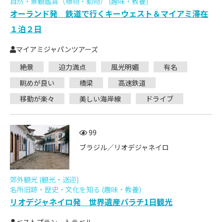
自然・景観鑑賞（植物・動物） (趣味・教養)
オーランド発 鉄道で行くキーウェスト＆マイアミ滞在
１泊２日
マイアミジャパンツアーズ
絶景
迫力満点
風光明媚
有名
眺めが良い
橋梁
高速鉄道
移動が楽々
美しい海岸線
ドライブ
99
ブラジル／リオデジャネイロ
郊外観光 (観光・送迎)
名所旧跡・歴史・文化を知る (趣味・教養)
リオデジャネイロ発 世界遺産パラチ1日観光