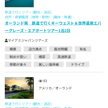
鉄道で行くツアー (観光・送迎)
自然・景観鑑賞（植物・動物） (趣味・教養)
オーランド発 鉄道で行くキーウェスト＆世界遺産エバ
ーグレーズ・エアボートツアー1泊2日
マイアミジャパンツアーズ
絶景
迫力満点
風光明媚
有名
眺めが良い
橋梁
高速鉄道
移動が楽々
美しい海岸線
ドライブ
93
アメリカ／オーランド
鉄道で行くツアー (観光・送迎)