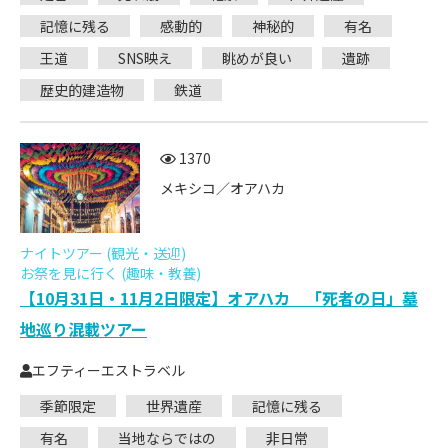
記憶に残る
感動的
神秘的
有名
王道
SNS映え
眺めが良い
遺跡
歴史的建造物
鉄道
1370
メキシコ／オアハカ
ナイトツアー (観光・送迎)
お祭を見に行く (趣味・教養)
【10月31日・11月2日限定】オアハカ 「死者の日」墓
地巡り混載ツアー
エフティーエストラベル
季節限定
世界遺産
記憶に残る
有名
当地ならではの
非日常