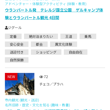
アドベンチャー・体験型アクティビティ (体験・教育)
ウランバートル発 テレルジ国立公園 ゲルキャンプ体
験とウランバートル観光 4日間
ジグール
定番
絶対泊まりたい
王道
乗馬
安心安全
都会
異文化体験
送迎付き
ショッピング
自由自在
自然探勝
NEW
72
チェコ／プラハ
市内観光 (観光・送迎)
名所旧跡・歴史・文化を知る (趣味・教養)