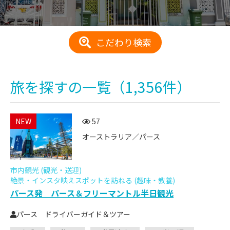
こだわり検索
旅を探す
の一覧
（1,356件）
NEW
57
オーストラリア／パース
市内観光 (観光・送迎)
絶景・インスタ映えスポットを訪ねる (趣味・教養)
パース発 パース＆フリーマントル半日観光
パース ドライバーガイド＆ツアー