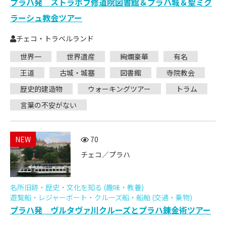
プラハ発 ストラホフ修道院図書館＆プラハ城＆聖ミク
ラーシュ教会ツアー
チェコ・トラベルランド
世界一
世界遺産
絢爛豪華
有名
王道
古城・城塞
図書館
寺院教会
歴史的建造物
ウォーキングツアー
トラム
言葉の不安がない
NEW
70
チェコ／プラハ
名所旧跡・歴史・文化を知る (趣味・教養)
遊覧船・レジャーボート・クルーズ船・船舶 (交通・乗物)
プラハ発 ヴルタヴァ川クルーズとプラハ錬金術ツアー