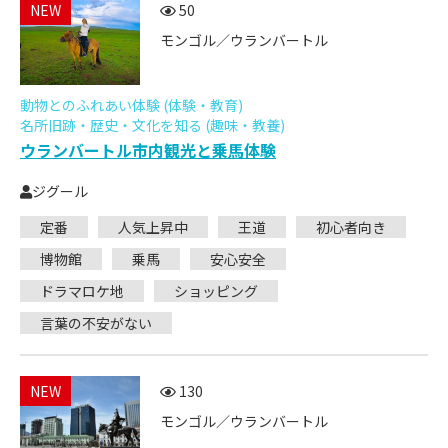
NEW
50
モンゴル／ウランバートル
動物とのふれあい体験 (体験・教育)
名所旧跡・歴史・文化を知る (趣味・教養)
ウランバートル市内観光と乗馬体験
ジグール
定番
人気上昇中
王道
初心者向き
博物館
乗馬
安心安全
ドラマロケ地
ショッピング
言葉の不安がない
NEW
130
モンゴル／ウランバートル