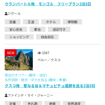
ウランバートル発 モンゴル フリープラン2泊3日
ジグール
定番
王道
ホテル
博物館
安心安全
都会
送迎付き
ショッピング
自由自在
NEW
1567
ペルー／クスコ
宿泊付きツアー (観光・送迎)
名所旧跡・歴史・文化を知る (趣味・教養)
クスコ発 聖なる谷＆マチュピチュ遺跡を巡る2泊3日
ファインド・マイ・ジャーニー
定番
売れ筋
絶景
世界遺産