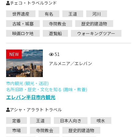
チェコ・トラベルランド
世界遺産
有名
王道
河川
古城・城塞
寺院教会
歴史的建造物
映画ロケ地
遊覧船
ウォーキングツアー
NEW
51
アルメニア／エレバン
市内観光 (観光・送迎)
名所旧跡・歴史・文化を知る (趣味・教養)
エレバン半日市内観光
アシャ・アララト トラベル
定番
王道
日本人向き
噴水
市場
寺院教会
歴史的建造物