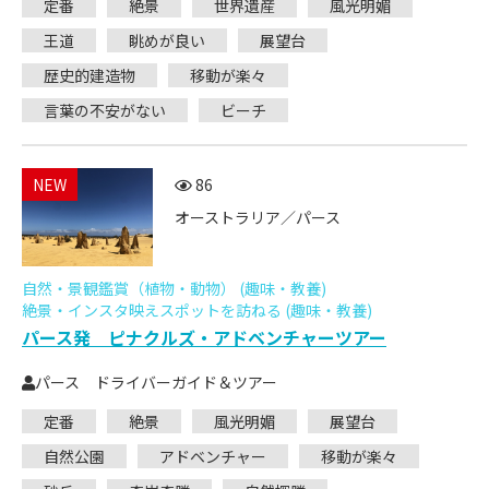
定番
絶景
世界遺産
風光明媚
王道
眺めが良い
展望台
歴史的建造物
移動が楽々
言葉の不安がない
ビーチ
NEW
86
オーストラリア／パース
自然・景観鑑賞（植物・動物） (趣味・教養)
絶景・インスタ映えスポットを訪ねる (趣味・教養)
パース発 ピナクルズ・アドベンチャーツアー
パース ドライバーガイド＆ツアー
定番
絶景
風光明媚
展望台
自然公園
アドベンチャー
移動が楽々