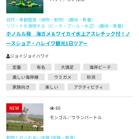
自然・景観鑑賞（植物・動物） (趣味・教養)
リゾートを満喫する（ビーチ・プール・水辺） (趣味・教養)
ホノルル発 海ガメ＆ワイカイ水上アスレチック付！ノ
ースショア・ハレイワ観光1日ツアー
ジョイジョイハワイ
定番
有名
大満足
海岸ビーチ
美しい海岸線
ウミガメ
砂浜
家族向き
楽しい
アクティビティ
NEW
60
モンゴル／ウランバートル
動物とのふれあい体験 (体験・教育)