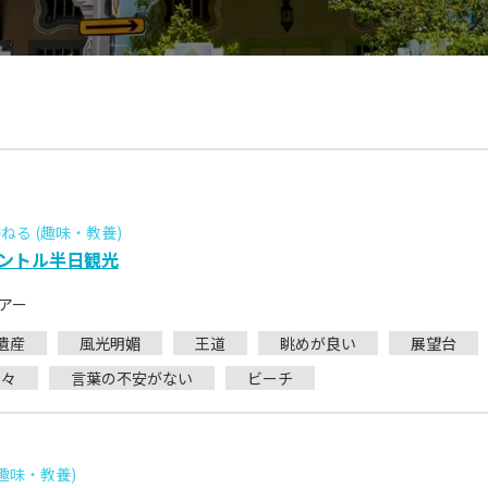
る (趣味・教養)
ントル半日観光
アー
遺産
風光明媚
王道
眺めが良い
展望台
楽々
言葉の不安がない
ビーチ
趣味・教養)