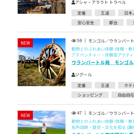
アシャ・アララト トラベル
定番
王道
日本
安心安全
都会
59
モンゴル／ウランバー
NEW
動物とのふれあい体験 (体験・教
アドベンチャー・体験型アクティビ
ウランバートル発 モンゴル
ジグール
定番
王道
ホテ
ショッピング
自由自
47
モンゴル／ウランバー
NEW
動物とのふれあい体験 (体験・教
名所旧跡・歴史・文化を知る (趣