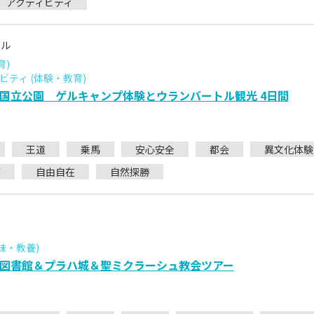
アクティビティ
トル
育)
ティ (体験・教育)
国立公園 ゲルキャンプ体験とウランバートル観光 4日間
王道
乗馬
安心安全
都会
異文化体験
グ
自由自在
自然探勝
味・教養)
図書館＆プラハ城＆聖ミクラーシュ教会ツアー