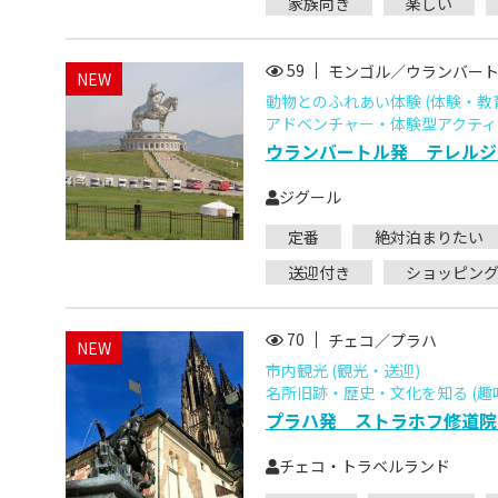
家族向き
楽しい
59
モンゴル／ウランバー
NEW
動物とのふれあい体験 (体験・教
アドベンチャー・体験型アクティビ
ウランバートル発 テレルジ
ジグール
定番
絶対泊まりたい
送迎付き
ショッピン
70
チェコ／プラハ
NEW
市内観光 (観光・送迎)
名所旧跡・歴史・文化を知る (趣
プラハ発 ストラホフ修道院
チェコ・トラベルランド