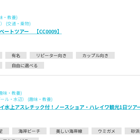
味・教養)
 (交通・乗物)
ートツアー 【CC0009】
有名
リピーター向き
カップル向き
自由に選べる
趣味・教養)
ル・水辺） (趣味・教養)
イ水上アスレチック付！ノースショア・ハレイワ観光1日ツア
足
海岸ビーチ
美しい海岸線
ウミガメ
砂浜