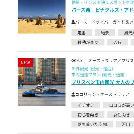
絶景・インスタ映えスポットを訪ね
パース発 ピナクルズ・アド
パース ドライバーガイド＆ツ
定番
絶景
風光
移動が楽々
砂丘
45
オーストラリア／ブリス
NEW
郊外観光 (観光・送迎)
市内送迎プラン (観光・送迎)
ブリスベン市内観光 大人の
ココリッジ・オーストラリア
イチオシ
口コミが高
初心者向き
女性向き
落ち着いた空間
河川