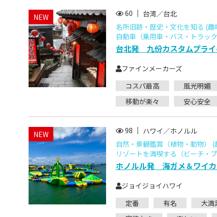
60
台湾／台北
NEW
名所旧跡・歴史・文化を知る (趣
自動車（乗用車・バス・トラック）
台北発 九份カスタムプライベ
ファインメーカーズ
コスパ最高
風光明媚
移動が楽々
安心安全
98
ハワイ／ホノルル
NEW
自然・景観鑑賞（植物・動物） (
リゾートを満喫する（ビーチ・プー
ホノルル発 海ガメ＆ワイカ
ジョイジョイハワイ
定番
有名
大満