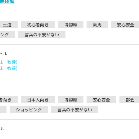
馬体験
王道
初心者向き
博物館
乗馬
安心安全
ピング
言葉の不安がない
トル
味・教養)
味・教養)
者向き
日本人向き
博物館
安心安全
都会
地
ショッピング
言葉の不安がない
トル