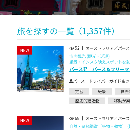
旅を探す
の一覧
（1,357件）
52
オーストラリア／パース
NEW
市内観光 (観光・送迎)
絶景・インスタ映えスポットを訪ね
パース発 パース＆フリーマ
パース ドライバーガイド＆ツ
定番
絶景
世界
歴史的建造物
移動が
68
オーストラリア／パース
NEW
自然・景観鑑賞（植物・動物） (