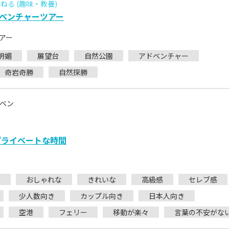
る (趣味・教養)
ベンチャーツアー
アー
明媚
展望台
自然公園
アドベンチャー
奇岩奇勝
自然探勝
ベン
プライベートな時間
い
おしゃれな
きれいな
高級感
セレブ感
少人数向き
カップル向き
日本人向き
空港
フェリー
移動が楽々
言葉の不安がな