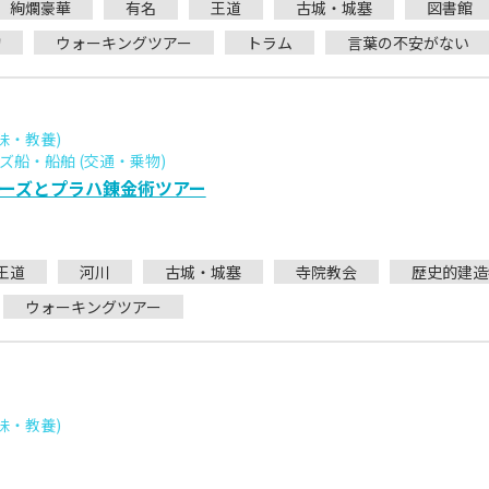
絢爛豪華
有名
王道
古城・城塞
図書館
物
ウォーキングツアー
トラム
言葉の不安がない
味・教養)
船・船舶 (交通・乗物)
ーズとプラハ錬金術ツアー
王道
河川
古城・城塞
寺院教会
歴史的建造
ウォーキングツアー
味・教養)