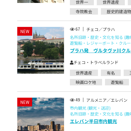
世界一
世界遺産
寺院教会
歴史的建造
67
チェコ／プラハ
NEW
名所旧跡・歴史・文化を知る (趣
遊覧船・レジャーボート・クルーズ
プラハ発 ヴルタヴァ川クル
チェコ・トラベルランド
世界遺産
有名
映画ロケ地
遊覧船
49
アルメニア／エレバン
NEW
市内観光 (観光・送迎)
名所旧跡・歴史・文化を知る (趣
エレバン半日市内観光