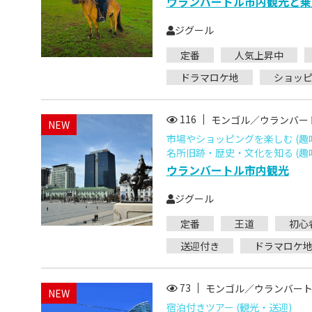
ウランバートル市内観光と乗
ジグール
定番
人気上昇中
ドラマロケ地
ショッ
116
モンゴル／ウランバー
NEW
市場やショッピングを楽しむ (趣
名所旧跡・歴史・文化を知る (趣
ウランバートル市内観光
ジグール
定番
王道
初心
送迎付き
ドラマロケ
73
モンゴル／ウランバー
NEW
宿泊付きツアー (観光・送迎)