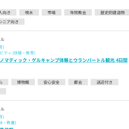
人向き
噴水
市場
寺院教会
歴史的建造物
シニア向き
トル
育)
ティ (体験・教育)
ノマディック・ゲルキャンプ体験とウランバートル観光 4日間
ル
博物館
安心安全
都会
送迎付き
在
トル
育)
味・教養)