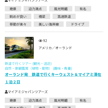
マイアミジャパンツアーズ
絶景
迫力満点
風光明媚
有名
眺めが良い
橋梁
高速鉄道
移動が楽々
美しい海岸線
ドライブ
92
アメリカ／オーランド
鉄道で行くツアー (観光・送迎)
自然・景観鑑賞（植物・動物） (趣味・教養)
オーランド発 鉄道で行くキーウェスト＆マイアミ滞在
１泊２日
マイアミジャパンツアーズ
絶景
迫力満点
風光明媚
有名