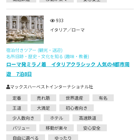
933
イタリア／ローマ
宿泊付きツアー (観光・送迎)
名所旧跡・歴史・文化を知る (趣味・教養)
ローマ発ミラノ着 イタリアクラシック 人気の4都市周
遊 7泊8日
マックスハーベストインターナショナル社
定番
売れ筋
世界遺産
有名
王道
大満足
初心者向き
少人数向き
ホテル
高速鉄道
バリュー
移動が楽々
安心安全
自由に選べる
ゆったり