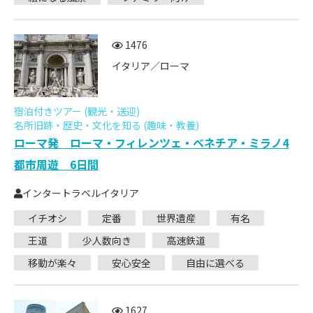
1476
イタリア／ローマ
宿泊付きツアー (観光・送迎)
名所旧跡・歴史・文化を知る (趣味・教養)
ローマ発 ローマ・フィレンツェ・ベネチア・ミラノ4
都市周遊 6日間
インタートラベルイタリア
イチオシ
定番
世界遺産
有名
王道
少人数向き
高速鉄道
移動が楽々
安心安全
自由に選べる
1627