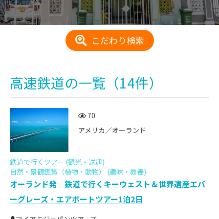
こだわり検索
高速鉄道
の一覧
（14件）
70
アメリカ／オーランド
鉄道で行くツアー (観光・送迎)
自然・景観鑑賞（植物・動物） (趣味・教養)
オーランド発 鉄道で行くキーウェスト＆世界遺産エバ
ーグレーズ・エアボートツアー1泊2日