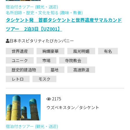
宿泊付きツアー (観光・送迎)
名所旧跡・歴史・文化を知る (趣味・教養)
タシケント発 首都タシケントと世界遺産サマルカンド
ツアー 2泊3日【UZ001】
日本ホスピタリティたびカンパニー
世界遺産
絢爛豪華
風光明媚
有名
ユニーク
市場
寺院教会
歴史的建造物
墓地
高速鉄道
レトロ
モスク
2175
ウズベキスタン／タシケント
宿泊付きツアー (観光・送迎)