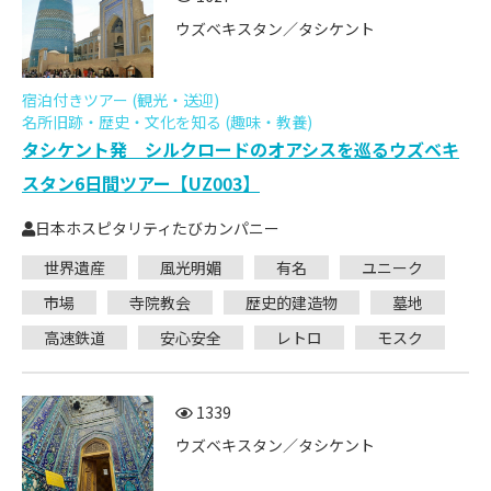
ウズベキスタン／タシケント
宿泊付きツアー (観光・送迎)
名所旧跡・歴史・文化を知る (趣味・教養)
タシケント発 シルクロードのオアシスを巡るウズベキ
スタン6日間ツアー【UZ003】
日本ホスピタリティたびカンパニー
世界遺産
風光明媚
有名
ユニーク
市場
寺院教会
歴史的建造物
墓地
高速鉄道
安心安全
レトロ
モスク
1339
ウズベキスタン／タシケント