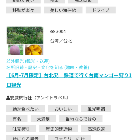
眺めが良い
橋梁
高速鉄道
移動が楽々
美しい海岸線
ドライブ
3004
台湾／台北
郊外観光 (観光・送迎)
名所旧跡・歴史・文化を知る (趣味・教養)
【6月-7月限定】台北発 鉄道で行く台南マンゴー狩り1
日観光
安威旅行社（アンイトラベル）
絶対食べたい
おいしい
風光明媚
有名
大満足
当地ならではの
味覚狩り
歴史的建造物
高速鉄道
絵になる風景
ファミリー向け