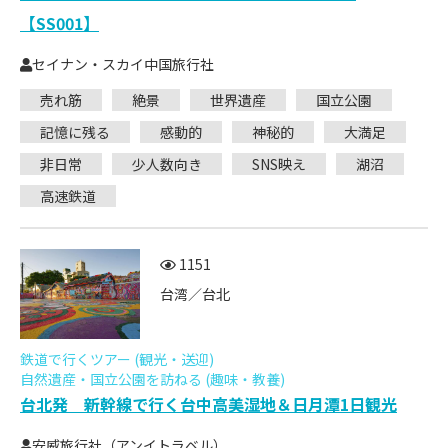
【SS001】
セイナン・スカイ中国旅行社
売れ筋
絶景
世界遺産
国立公園
記憶に残る
感動的
神秘的
大満足
非日常
少人数向き
SNS映え
湖沼
高速鉄道
1151
台湾／台北
鉄道で行くツアー (観光・送迎)
自然遺産・国立公園を訪ねる (趣味・教養)
台北発 新幹線で行く台中高美湿地＆日月潭1日観光
安威旅行社（アンイトラベル）