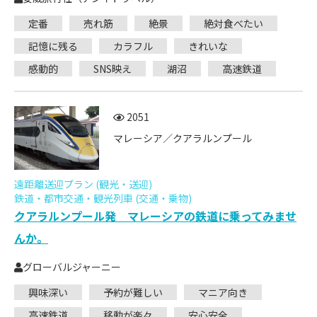
定番
売れ筋
絶景
絶対食べたい
記憶に残る
カラフル
きれいな
感動的
SNS映え
湖沼
高速鉄道
2051
マレーシア／クアラルンプール
遠距離送迎プラン (観光・送迎)
鉄道・都市交通・観光列車 (交通・乗物)
クアラルンプール発 マレーシアの鉄道に乗ってみませ
んか。
グローバルジャーニー
興味深い
予約が難しい
マニア向き
高速鉄道
移動が楽々
安心安全