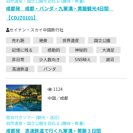
自然遺産・国立公園を訪ねる (趣味・教養)
成都発 成都・パンダ・九寨溝・黄龍観光4日間
【CDJZ0101】
セイナン・スカイ中国旅行社
売れ筋
絶景
世界遺産
国立公園
記憶に残る
感動的
神秘的
大満足
非日常
少人数向き
SNS映え
湖沼
高速鉄道
パンダ
1124
中国／成都
宿泊付きツアー (観光・送迎)
自然遺産・国立公園を訪ねる (趣味・教養)
成都発 高速鉄道で行く九寨溝・黄龍３日間