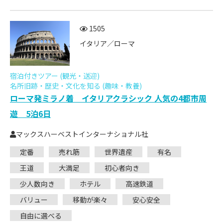
1505
イタリア／ローマ
宿泊付きツアー (観光・送迎)
名所旧跡・歴史・文化を知る (趣味・教養)
ローマ発ミラノ着 イタリアクラシック 人気の4都市周
遊 5泊6日
マックスハーベストインターナショナル社
定番
売れ筋
世界遺産
有名
王道
大満足
初心者向き
少人数向き
ホテル
高速鉄道
バリュー
移動が楽々
安心安全
自由に選べる