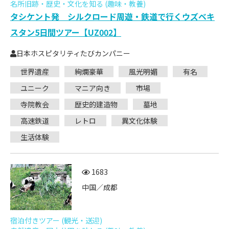
名所旧跡・歴史・文化を知る (趣味・教養)
タシケント発 シルクロード周遊・鉄道で行くウズベキ
スタン5日間ツアー【UZ002】
日本ホスピタリティたびカンパニー
世界遺産
絢爛豪華
風光明媚
有名
ユニーク
マニア向き
市場
寺院教会
歴史的建造物
墓地
高速鉄道
レトロ
異文化体験
生活体験
1683
中国／成都
宿泊付きツアー (観光・送迎)