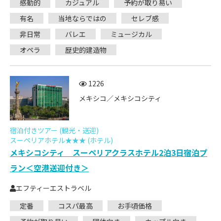
感動的
カジュアル
予約が取り易い
有名
当地ならではの
セレブ感
非日常
バレエ
ミュージカル
オペラ
歴史的建造物
1226
メキシコ／メキシコシティ
宿泊付きツアー (観光・送迎)
スーペリアホテル★★★ (ホテル)
メキシコシティ スーペリアクラスホテル2泊3日宿泊プ
ラン＜空港送迎付き＞
エフティーエストラベル
定番
コスパ最高
お手頃価格