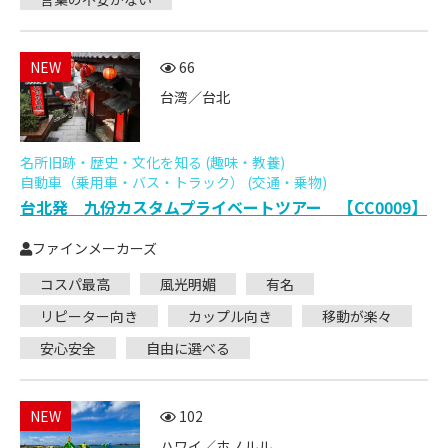
NEW
66
台湾／台北
名所旧跡・歴史・文化を知る (趣味・教養)
自動車（乗用車・バス・トラック） (交通・乗物)
台北発 九份カスタムプライベートツアー 【CC0009】
ファインメーカーズ
コスパ最高
風光明媚
有名
リピーター向き
カップル向き
移動が楽々
安心安全
自由に選べる
NEW
102
ハワイ／ホノルル