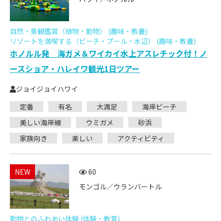
自然・景観鑑賞（植物・動物） (趣味・教養)
リゾートを満喫する（ビーチ・プール・水辺） (趣味・教養)
ホノルル発 海ガメ＆ワイカイ水上アスレチック付！ノ
ースショア・ハレイワ観光1日ツアー
ジョイジョイハワイ
定番
有名
大満足
海岸ビーチ
美しい海岸線
ウミガメ
砂浜
家族向き
楽しい
アクティビティ
NEW
60
モンゴル／ウランバートル
動物とのふれあい体験 (体験・教育)