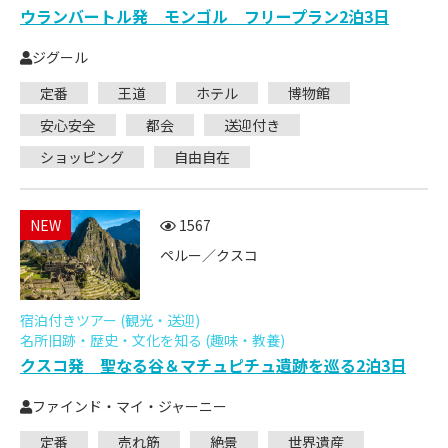
ウランバートル発 モンゴル フリープラン2泊3日
ジグール
定番
王道
ホテル
博物館
安心安全
都会
送迎付き
ショッピング
自由自在
NEW
1567
ペルー／クスコ
宿泊付きツアー (観光・送迎)
名所旧跡・歴史・文化を知る (趣味・教養)
クスコ発 聖なる谷＆マチュピチュ遺跡を巡る2泊3日
ファインド・マイ・ジャーニー
定番
売れ筋
絶景
世界遺産