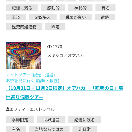
記憶に残る
感動的
神秘的
有名
王道
SNS映え
眺めが良い
遺跡
歴史的建造物
鉄道
1370
メキシコ／オアハカ
ナイトツアー (観光・送迎)
お祭を見に行く (趣味・教養)
【10月31日・11月2日限定】オアハカ 「死者の日」墓
地巡り混載ツアー
エフティーエストラベル
季節限定
世界遺産
記憶に残る
有名
当地ならではの
非日常