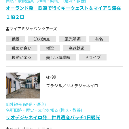
自然・景観鑑賞（植物・動物） (趣味・教養)
オーランド発 鉄道で行くキーウェスト＆マイアミ滞在
１泊２日
マイアミジャパンツアーズ
絶景
迫力満点
風光明媚
有名
眺めが良い
橋梁
高速鉄道
移動が楽々
美しい海岸線
ドライブ
99
ブラジル／リオデジャネイロ
郊外観光 (観光・送迎)
名所旧跡・歴史・文化を知る (趣味・教養)
リオデジャネイロ発 世界遺産パラチ1日観光