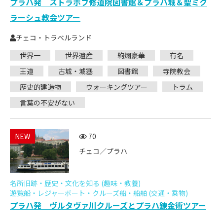
プラハ発 ストラホフ修道院図書館＆プラハ城＆聖ミク
ラーシュ教会ツアー
チェコ・トラベルランド
世界一
世界遺産
絢爛豪華
有名
王道
古城・城塞
図書館
寺院教会
歴史的建造物
ウォーキングツアー
トラム
言葉の不安がない
NEW
70
チェコ／プラハ
名所旧跡・歴史・文化を知る (趣味・教養)
遊覧船・レジャーボート・クルーズ船・船舶 (交通・乗物)
プラハ発 ヴルタヴァ川クルーズとプラハ錬金術ツアー