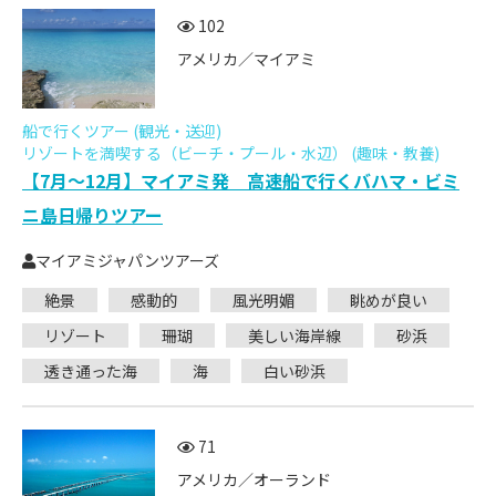
102
アメリカ／マイアミ
船で行くツアー (観光・送迎)
リゾートを満喫する（ビーチ・プール・水辺） (趣味・教養)
【7月～12月】マイアミ発 高速船で行くバハマ・ビミ
ニ島日帰りツアー
マイアミジャパンツアーズ
絶景
感動的
風光明媚
眺めが良い
リゾート
珊瑚
美しい海岸線
砂浜
透き通った海
海
白い砂浜
71
アメリカ／オーランド