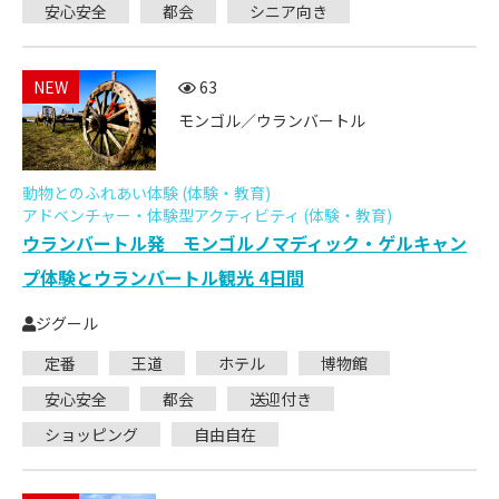
安心安全
都会
シニア向き
NEW
63
モンゴル／ウランバートル
動物とのふれあい体験 (体験・教育)
アドベンチャー・体験型アクティビティ (体験・教育)
ウランバートル発 モンゴルノマディック・ゲルキャン
プ体験とウランバートル観光 4日間
ジグール
定番
王道
ホテル
博物館
安心安全
都会
送迎付き
ショッピング
自由自在