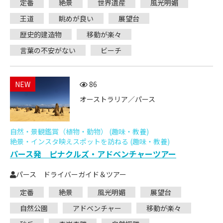
定番
絶景
世界遺産
風光明媚
王道
眺めが良い
展望台
歴史的建造物
移動が楽々
言葉の不安がない
ビーチ
NEW
86
オーストラリア／パース
自然・景観鑑賞（植物・動物） (趣味・教養)
絶景・インスタ映えスポットを訪ねる (趣味・教養)
パース発 ピナクルズ・アドベンチャーツアー
パース ドライバーガイド＆ツアー
定番
絶景
風光明媚
展望台
自然公園
アドベンチャー
移動が楽々