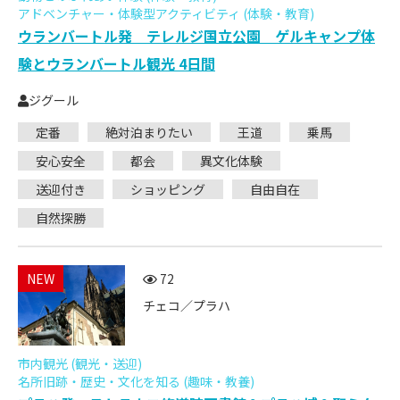
アドベンチャー・体験型アクティビティ (体験・教育)
ウランバートル発 テレルジ国立公園 ゲルキャンプ体
験とウランバートル観光 4日間
ジグール
定番
絶対泊まりたい
王道
乗馬
安心安全
都会
異文化体験
送迎付き
ショッピング
自由自在
自然探勝
NEW
72
チェコ／プラハ
市内観光 (観光・送迎)
名所旧跡・歴史・文化を知る (趣味・教養)