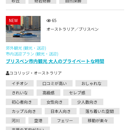
砂丘
奇岩奇勝
自然探勝
NEW
65
オーストラリア／ブリスベン
郊外観光 (観光・送迎)
市内送迎プラン (観光・送迎)
ブリスベン市内観光 大人のプライベートな時間
ココリッジ・オーストラリア
イチオシ
口コミが高い
おしゃれな
きれいな
高級感
セレブ感
初心者向き
女性向き
少人数向き
カップル向き
日本人向き
落ち着いた空間
河川
空港
フェリー
移動が楽々
言葉の不安がない