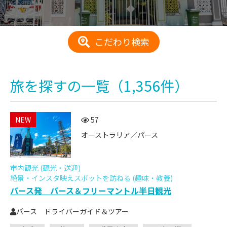
こだわり検索
旅を探す
の一覧
（1,356件）
NEW
57
オーストラリア／パース
市内観光 (観光・送迎)
絶景・インスタ映えスポットを訪ねる (趣味・教養)
パース発 パース＆フリーマントル半日観光
パース ドライバーガイド＆ツアー