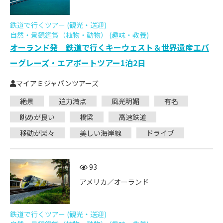
鉄道で行くツアー (観光・送迎)
自然・景観鑑賞（植物・動物） (趣味・教養)
オーランド発 鉄道で行くキーウェスト＆世界遺産エバ
ーグレーズ・エアボートツアー1泊2日
マイアミジャパンツアーズ
絶景
迫力満点
風光明媚
有名
眺めが良い
橋梁
高速鉄道
移動が楽々
美しい海岸線
ドライブ
93
アメリカ／オーランド
鉄道で行くツアー (観光・送迎)