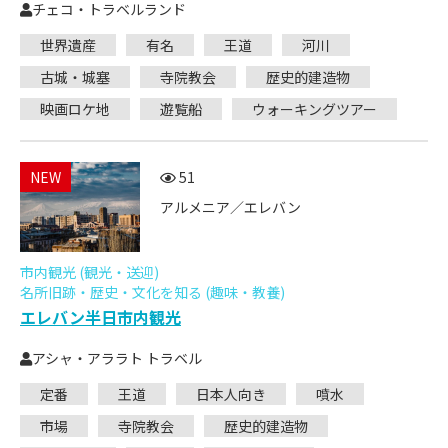
チェコ・トラベルランド
世界遺産
有名
王道
河川
古城・城塞
寺院教会
歴史的建造物
映画ロケ地
遊覧船
ウォーキングツアー
NEW
51
アルメニア／エレバン
市内観光 (観光・送迎)
名所旧跡・歴史・文化を知る (趣味・教養)
エレバン半日市内観光
アシャ・アララト トラベル
定番
王道
日本人向き
噴水
市場
寺院教会
歴史的建造物