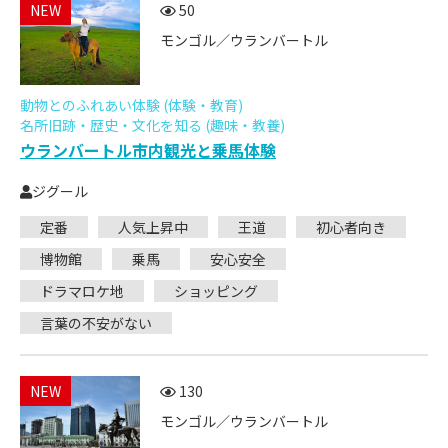
NEW
50
モンゴル／ウランバートル
動物とのふれあい体験 (体験・教育)
名所旧跡・歴史・文化を知る (趣味・教養)
ウランバートル市内観光と乗馬体験
ジグール
定番
人気上昇中
王道
初心者向き
博物館
乗馬
安心安全
ドラマロケ地
ショッピング
言葉の不安がない
NEW
130
モンゴル／ウランバートル