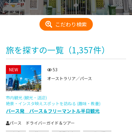
こだわり検索
旅を探す
の一覧
（1,357件）
NEW
53
オーストラリア／パース
市内観光 (観光・送迎)
絶景・インスタ映えスポットを訪ねる (趣味・教養)
パース発 パース＆フリーマントル半日観光
パース ドライバーガイド＆ツアー