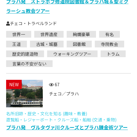
プラハ発 ストラホフ修道院図書館＆プラハ城＆聖ミク
ラーシュ教会ツアー
チェコ・トラベルランド
世界一
世界遺産
絢爛豪華
有名
王道
古城・城塞
図書館
寺院教会
歴史的建造物
ウォーキングツアー
トラム
言葉の不安がない
NEW
67
チェコ／プラハ
名所旧跡・歴史・文化を知る (趣味・教養)
遊覧船・レジャーボート・クルーズ船・船舶 (交通・乗物)
プラハ発 ヴルタヴァ川クルーズとプラハ錬金術ツアー