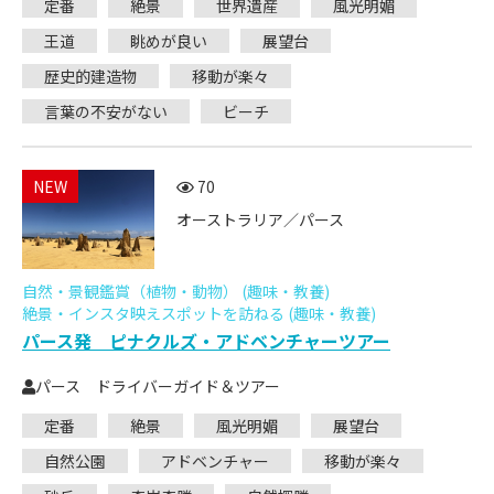
定番
絶景
世界遺産
風光明媚
王道
眺めが良い
展望台
歴史的建造物
移動が楽々
言葉の不安がない
ビーチ
NEW
70
オーストラリア／パース
自然・景観鑑賞（植物・動物） (趣味・教養)
絶景・インスタ映えスポットを訪ねる (趣味・教養)
パース発 ピナクルズ・アドベンチャーツアー
パース ドライバーガイド＆ツアー
定番
絶景
風光明媚
展望台
自然公園
アドベンチャー
移動が楽々