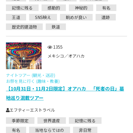
記憶に残る
感動的
神秘的
有名
王道
SNS映え
眺めが良い
遺跡
歴史的建造物
鉄道
1355
メキシコ／オアハカ
ナイトツアー (観光・送迎)
お祭を見に行く (趣味・教養)
【10月31日・11月2日限定】オアハカ 「死者の日」墓
地巡り混載ツアー
エフティーエストラベル
季節限定
世界遺産
記憶に残る
有名
当地ならではの
非日常