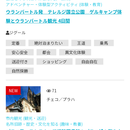
アドベンチャー・体験型アクティビティ (体験・教育)
ウランバートル発 テレルジ国立公園 ゲルキャンプ体
験とウランバートル観光 4日間
ジグール
定番
絶対泊まりたい
王道
乗馬
安心安全
都会
異文化体験
送迎付き
ショッピング
自由自在
自然探勝
NEW
71
チェコ／プラハ
市内観光 (観光・送迎)
名所旧跡・歴史・文化を知る (趣味・教養)