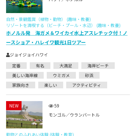
自然・景観鑑賞（植物・動物） (趣味・教養)
リゾートを満喫する（ビーチ・プール・水辺） (趣味・教養)
ホノルル発 海ガメ＆ワイカイ水上アスレチック付！ノ
ースショア・ハレイワ観光1日ツアー
ジョイジョイハワイ
定番
有名
大満足
海岸ビーチ
美しい海岸線
ウミガメ
砂浜
家族向き
楽しい
アクティビティ
NEW
59
モンゴル／ウランバートル
動物とのふれあい体験 (体験・教育)