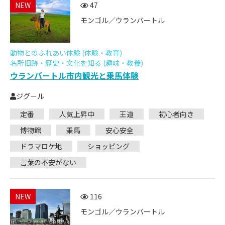
NEW
47
モンゴル／ウランバートル
動物とのふれあい体験 (体験・教育)
名所旧跡・歴史・文化を知る (趣味・教養)
ウランバートル市内観光と乗馬体験
ジグール
定番
人気上昇中
王道
初心者向き
博物館
乗馬
安心安全
ドラマロケ地
ショッピング
言葉の不安がない
NEW
116
モンゴル／ウランバートル