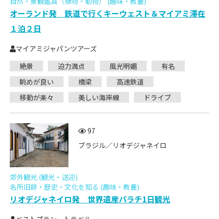
自然・景観鑑賞（植物・動物） (趣味・教養)
オーランド発 鉄道で行くキーウェスト＆マイアミ滞在
１泊２日
マイアミジャパンツアーズ
絶景
迫力満点
風光明媚
有名
眺めが良い
橋梁
高速鉄道
移動が楽々
美しい海岸線
ドライブ
97
ブラジル／リオデジャネイロ
郊外観光 (観光・送迎)
名所旧跡・歴史・文化を知る (趣味・教養)
リオデジャネイロ発 世界遺産パラチ1日観光