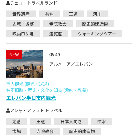
チェコ・トラベルランド
世界遺産
有名
王道
河川
古城・城塞
寺院教会
歴史的建造物
映画ロケ地
遊覧船
ウォーキングツアー
NEW
49
アルメニア／エレバン
市内観光 (観光・送迎)
名所旧跡・歴史・文化を知る (趣味・教養)
エレバン半日市内観光
アシャ・アララト トラベル
定番
王道
日本人向き
噴水
市場
寺院教会
歴史的建造物