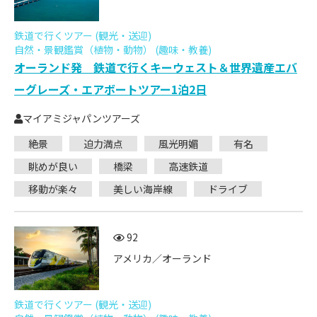
鉄道で行くツアー (観光・送迎)
自然・景観鑑賞（植物・動物） (趣味・教養)
オーランド発 鉄道で行くキーウェスト＆世界遺産エバ
ーグレーズ・エアボートツアー1泊2日
マイアミジャパンツアーズ
絶景
迫力満点
風光明媚
有名
眺めが良い
橋梁
高速鉄道
移動が楽々
美しい海岸線
ドライブ
92
アメリカ／オーランド
鉄道で行くツアー (観光・送迎)