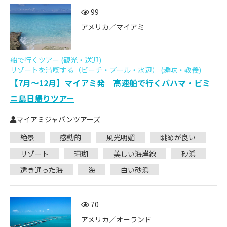
99
アメリカ／マイアミ
船で行くツアー (観光・送迎)
リゾートを満喫する（ビーチ・プール・水辺） (趣味・教養)
【7月～12月】マイアミ発 高速船で行くバハマ・ビミ
ニ島日帰りツアー
マイアミジャパンツアーズ
絶景
感動的
風光明媚
眺めが良い
リゾート
珊瑚
美しい海岸線
砂浜
透き通った海
海
白い砂浜
70
アメリカ／オーランド