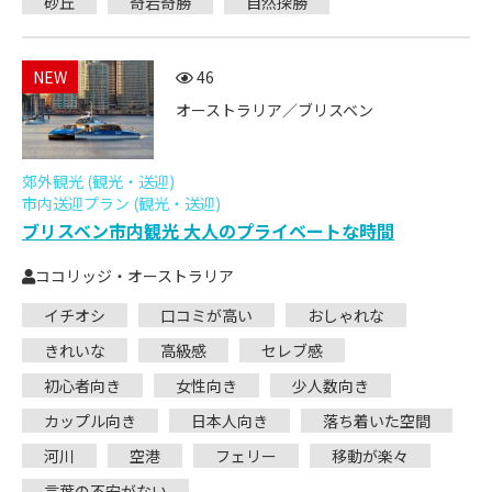
砂丘
奇岩奇勝
自然探勝
NEW
46
オーストラリア／ブリスベン
郊外観光 (観光・送迎)
市内送迎プラン (観光・送迎)
ブリスベン市内観光 大人のプライベートな時間
ココリッジ・オーストラリア
イチオシ
口コミが高い
おしゃれな
きれいな
高級感
セレブ感
初心者向き
女性向き
少人数向き
カップル向き
日本人向き
落ち着いた空間
河川
空港
フェリー
移動が楽々
言葉の不安がない