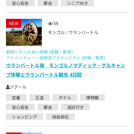
安心安全
都会
シニア向き
NEW
59
モンゴル／ウランバートル
動物とのふれあい体験 (体験・教育)
アドベンチャー・体験型アクティビティ (体験・教育)
ウランバートル発 モンゴルノマディック・ゲルキャン
プ体験とウランバートル観光 4日間
ジグール
定番
王道
ホテル
博物館
安心安全
都会
送迎付き
ショッピング
自由自在