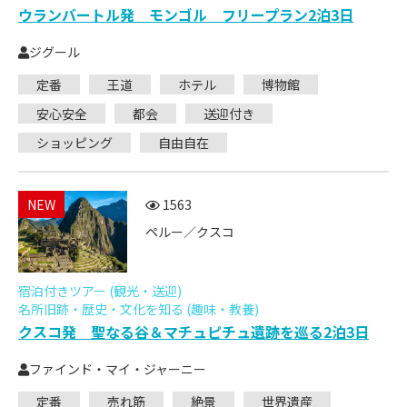
ウランバートル発 モンゴル フリープラン2泊3日
ジグール
定番
王道
ホテル
博物館
安心安全
都会
送迎付き
ショッピング
自由自在
NEW
1563
ペルー／クスコ
宿泊付きツアー (観光・送迎)
名所旧跡・歴史・文化を知る (趣味・教養)
クスコ発 聖なる谷＆マチュピチュ遺跡を巡る2泊3日
ファインド・マイ・ジャーニー
定番
売れ筋
絶景
世界遺産