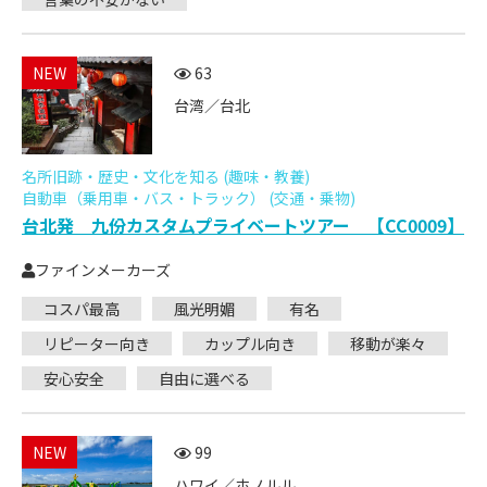
NEW
63
台湾／台北
名所旧跡・歴史・文化を知る (趣味・教養)
自動車（乗用車・バス・トラック） (交通・乗物)
台北発 九份カスタムプライベートツアー 【CC0009】
ファインメーカーズ
コスパ最高
風光明媚
有名
リピーター向き
カップル向き
移動が楽々
安心安全
自由に選べる
NEW
99
ハワイ／ホノルル