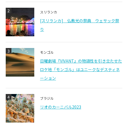
2
スリランカ
[スリランカ] 仏教光の祭典 ウェサック祭
り
3
モンゴル
日曜劇場『VIVANT』の物語性を引き立たせた
ロケ地「モンゴル」はユニークなデスティネ
ーション
4
ブラジル
リオのカーニバル2023