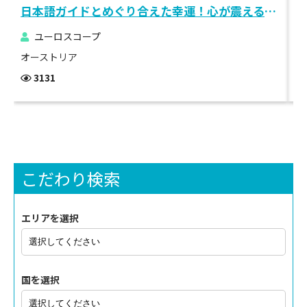
日本語ガイドとめぐり合えた幸運！心が震える、美しさとの出会い。人生に刻まれるウィーンの街歩き
ユーロスコープ
オーストリア
モ
3131
こだわり検索
エリアを選択
国を選択