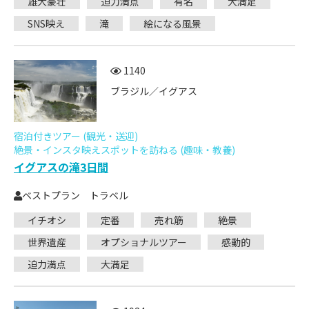
雄大豪壮
迫力満点
有名
大満足
SNS映え
滝
絵になる風景
1140
ブラジル／イグアス
宿泊付きツアー (観光・送迎)
絶景・インスタ映えスポットを訪ねる (趣味・教養)
イグアスの滝3日間
ベストプラン トラベル
イチオシ
定番
売れ筋
絶景
世界遺産
オプショナルツアー
感動的
迫力満点
大満足