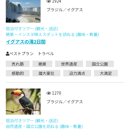
1924
ブラジル／イグアス
宿泊付きツアー (観光・送迎)
絶景・インスタ映えスポットを訪ねる (趣味・教養)
イグアスの滝2日間
ベストプラン トラベル
売れ筋
絶景
世界遺産
国立公園
感動的
雄大豪壮
迫力満点
大満足
1270
ブラジル／イグアス
宿泊付きツアー (観光・送迎)
自然遺産・国立公園を訪ねる (趣味・教養)