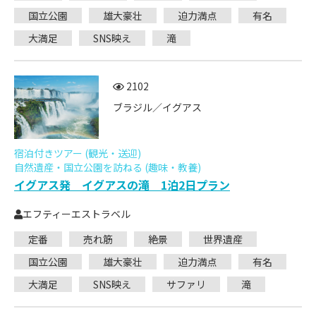
国立公園
雄大豪壮
迫力満点
有名
大満足
SNS映え
滝
2102
ブラジル／イグアス
宿泊付きツアー (観光・送迎)
自然遺産・国立公園を訪ねる (趣味・教養)
イグアス発 イグアスの滝 1泊2日プラン
エフティーエストラベル
定番
売れ筋
絶景
世界遺産
国立公園
雄大豪壮
迫力満点
有名
大満足
SNS映え
サファリ
滝