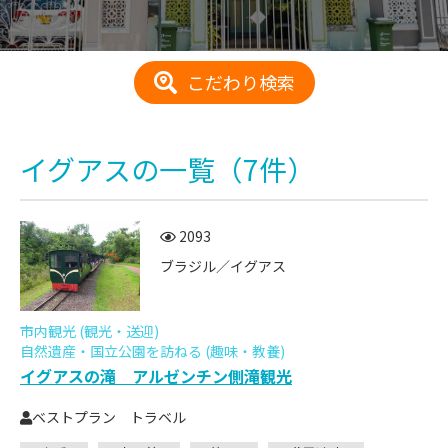
こだわり検索
イグアス
の一覧
（7件）
2093
ブラジル／イグアス
市内観光 (観光・送迎)
自然遺産・国立公園を訪ねる (趣味・教養)
イグアスの滝 アルゼンチン側滝観光
ベストプラン トラベル