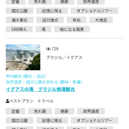
定番
売れ筋
絶景
世界遺産
国立公園
記憶に残る
オプショナルツアー
雄大豪壮
迫力満点
有名
大満足
SNS映え
滝
絵になる風景
729
ブラジル／イグアス
市内観光 (観光・送迎)
自然遺産・国立公園を訪ねる (趣味・教養)
イグアスの滝 ブラジル側滝観光
ベストプラン トラベル
定番
売れ筋
絶景
世界遺産
国立公園
記憶に残る
オプショナルツアー