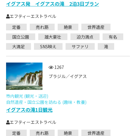
イグアス発 イグアスの滝 2泊3日プラン
エフティーエストラベル
定番
売れ筋
絶景
世界遺産
国立公園
雄大豪壮
迫力満点
有名
大満足
SNS映え
サファリ
滝
1267
ブラジル／イグアス
市内観光 (観光・送迎)
自然遺産・国立公園を訪ねる (趣味・教養)
イグアスの滝1日観光
エフティーエストラベル
定番
売れ筋
絶景
世界遺産