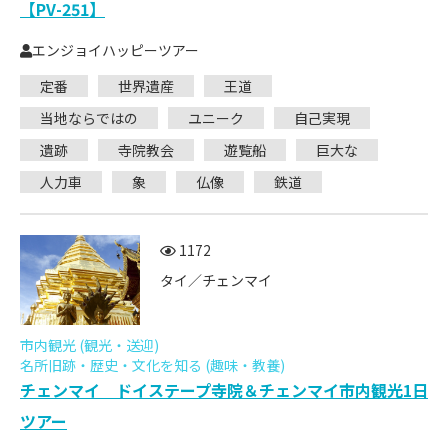
【PV-251】
エンジョイハッピーツアー
定番
世界遺産
王道
当地ならではの
ユニーク
自己実現
遺跡
寺院教会
遊覧船
巨大な
人力車
象
仏像
鉄道
1172
タイ／チェンマイ
市内観光 (観光・送迎)
名所旧跡・歴史・文化を知る (趣味・教養)
チェンマイ ドイステープ寺院＆チェンマイ市内観光1日
ツアー