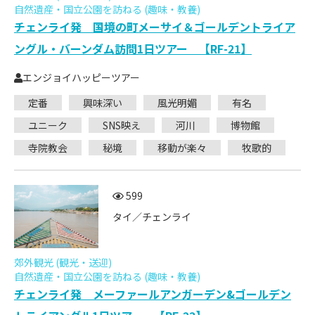
自然遺産・国立公園を訪ねる (趣味・教養)
チェンライ発 国境の町メーサイ＆ゴールデントライア
ングル・バーンダム訪問1日ツアー 【RF-21】
エンジョイハッピーツアー
定番
興味深い
風光明媚
有名
ユニーク
SNS映え
河川
博物館
寺院教会
秘境
移動が楽々
牧歌的
599
タイ／チェンライ
郊外観光 (観光・送迎)
自然遺産・国立公園を訪ねる (趣味・教養)
チェンライ発 メーファールアンガーデン&ゴールデン