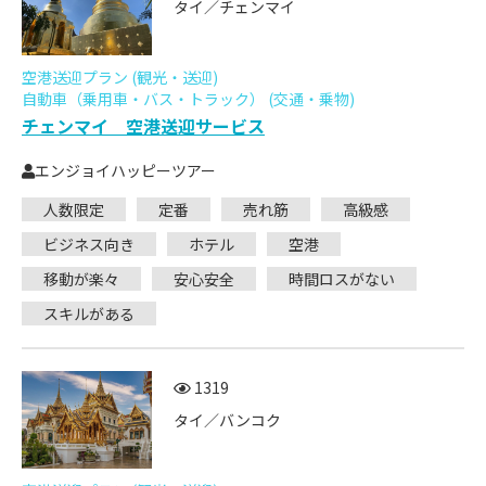
タイ／チェンマイ
空港送迎プラン (観光・送迎)
自動車（乗用車・バス・トラック） (交通・乗物)
チェンマイ 空港送迎サービス
エンジョイハッピーツアー
人数限定
定番
売れ筋
高級感
ビジネス向き
ホテル
空港
移動が楽々
安心安全
時間ロスがない
スキルがある
1319
タイ／バンコク