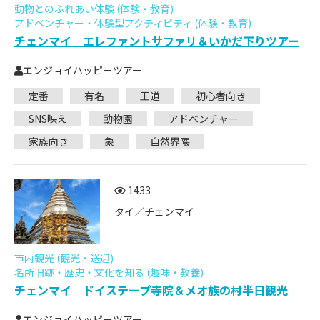
動物とのふれあい体験 (体験・教育)
アドベンチャー・体験型アクティビティ (体験・教育)
チェンマイ エレファントサファリ＆いかだ下りツアー
エンジョイハッピーツアー
定番
有名
王道
初心者向き
SNS映え
動物園
アドベンチャー
家族向き
象
自然界隈
1433
タイ／チェンマイ
市内観光 (観光・送迎)
名所旧跡・歴史・文化を知る (趣味・教養)
チェンマイ ドイステープ寺院＆メオ族の村半日観光
エンジョイハッピーツアー