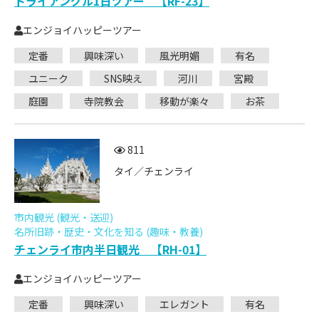
トライアングル1日ツアー 【RF-23】
エンジョイハッピーツアー
定番
興味深い
風光明媚
有名
ユニーク
SNS映え
河川
宮殿
庭園
寺院教会
移動が楽々
お茶
811
タイ／チェンライ
市内観光 (観光・送迎)
名所旧跡・歴史・文化を知る (趣味・教養)
チェンライ市内半日観光 【RH-01】
エンジョイハッピーツアー
定番
興味深い
エレガント
有名