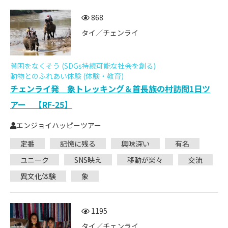
868
タイ／チェンライ
貧困をなくそう (SDGs持続可能な社会を創る)
動物とのふれあい体験 (体験・教育)
チェンライ発 象トレッキング＆首長族の村訪問1日ツ
アー 【RF-25】
エンジョイハッピーツアー
定番
記憶に残る
興味深い
有名
ユニーク
SNS映え
移動が楽々
交流
異文化体験
象
1195
タイ／チェンライ