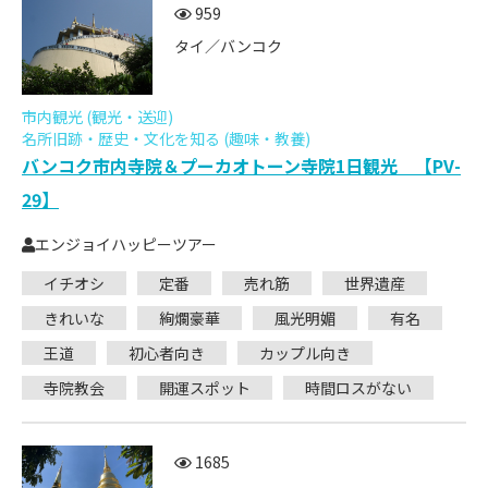
959
タイ／バンコク
市内観光 (観光・送迎)
名所旧跡・歴史・文化を知る (趣味・教養)
バンコク市内寺院＆プーカオトーン寺院1日観光 【PV-
29】
エンジョイハッピーツアー
イチオシ
定番
売れ筋
世界遺産
きれいな
絢爛豪華
風光明媚
有名
王道
初心者向き
カップル向き
寺院教会
開運スポット
時間ロスがない
1685