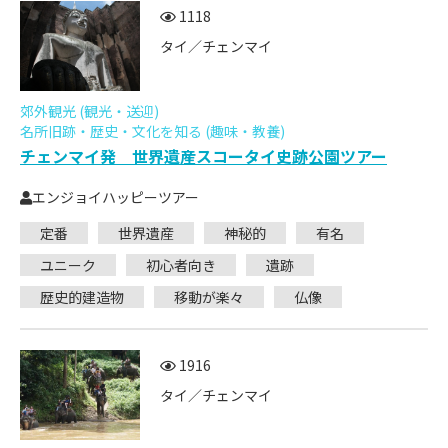
1118
タイ／チェンマイ
郊外観光 (観光・送迎)
名所旧跡・歴史・文化を知る (趣味・教養)
チェンマイ発 世界遺産スコータイ史跡公園ツアー
エンジョイハッピーツアー
定番
世界遺産
神秘的
有名
ユニーク
初心者向き
遺跡
歴史的建造物
移動が楽々
仏像
1916
タイ／チェンマイ