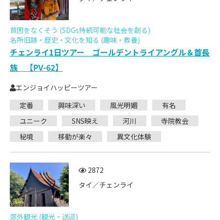
貧困をなくそう (SDGs持続可能な社会を創る)
名所旧跡・歴史・文化を知る (趣味・教養)
チェンライ1日ツアー ゴールデントライアングル＆首長
族 【PV-62】
エンジョイハッピーツアー
定番
興味深い
風光明媚
有名
ユニーク
SNS映え
河川
寺院教会
秘境
移動が楽々
異文化体験
2872
タイ／チェンライ
郊外観光 (観光・送迎)