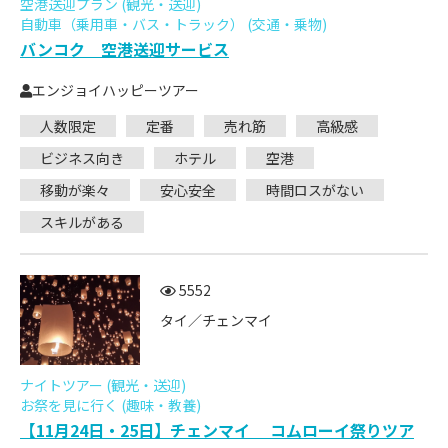
空港送迎プラン (観光・送迎)
自動車（乗用車・バス・トラック） (交通・乗物)
バンコク 空港送迎サービス
エンジョイハッピーツアー
人数限定
定番
売れ筋
高級感
ビジネス向き
ホテル
空港
移動が楽々
安心安全
時間ロスがない
スキルがある
5552
タイ／チェンマイ
ナイトツアー (観光・送迎)
お祭を見に行く (趣味・教養)
【11月24日・25日】チェンマイ コムローイ祭りツア