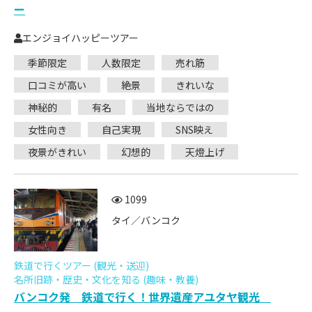
ー
エンジョイハッピーツアー
季節限定
人数限定
売れ筋
口コミが高い
絶景
きれいな
神秘的
有名
当地ならではの
女性向き
自己実現
SNS映え
夜景がきれい
幻想的
天燈上げ
1099
タイ／バンコク
鉄道で行くツアー (観光・送迎)
名所旧跡・歴史・文化を知る (趣味・教養)
バンコク発 鉄道で行く！世界遺産アユタヤ観光