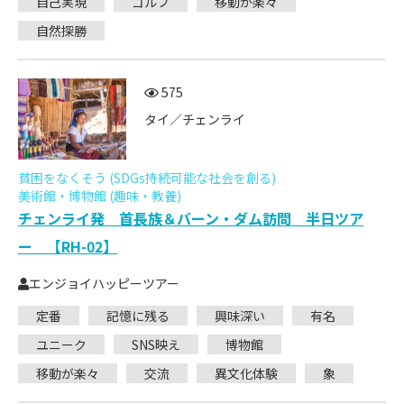
自己実現
ゴルフ
移動が楽々
自然探勝
575
タイ／チェンライ
貧困をなくそう (SDGs持続可能な社会を創る)
美術館・博物館 (趣味・教養)
チェンライ発 首長族＆バーン・ダム訪問 半日ツア
ー 【RH-02】
エンジョイハッピーツアー
定番
記憶に残る
興味深い
有名
ユニーク
SNS映え
博物館
移動が楽々
交流
異文化体験
象