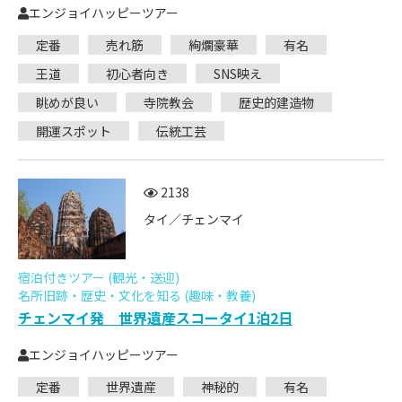
エンジョイハッピーツアー
定番
売れ筋
絢爛豪華
有名
王道
初心者向き
SNS映え
眺めが良い
寺院教会
歴史的建造物
開運スポット
伝統工芸
2138
タイ／チェンマイ
宿泊付きツアー (観光・送迎)
名所旧跡・歴史・文化を知る (趣味・教養)
チェンマイ発 世界遺産スコータイ1泊2日
エンジョイハッピーツアー
定番
世界遺産
神秘的
有名