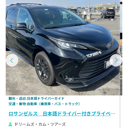
観光・送迎:日本語ドライバーガイド
観
交通・乗物:自動車（乗用車・バス・トラック）
趣
ロサンゼルス 日本語ドライバー付きプライベートツアー
ロ
ドリームズ・カム・ツアーズ