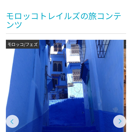
モロッコトレイルズの旅コンテ
ンツ
モロッコ/フェズ
モ