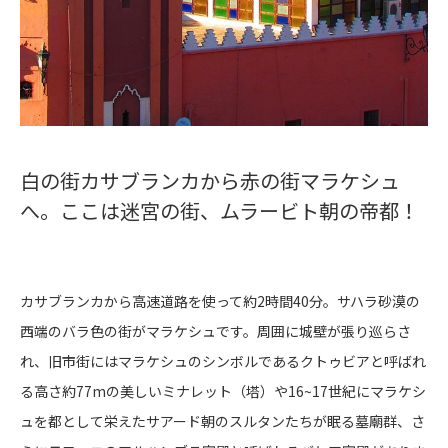
白の街カサブランカから赤の街マラケシュ
へ。ここは迷宮の街、ムラービト朝の帝都！
カサブランカから高速道路を使って約2時間40分。サハラ砂漠の
西端のバラ色の街がマラケシュです。周囲に城壁が張り巡らさ
れ、旧市街にはマラケシュのシンボルであるクトゥビアと呼ばれ
る高さ約77mの美しいミナレット（塔）や16~17世紀にマラケシ
ュを都として栄えたサアード朝のスルタンたちが眠る墓廟群、さ