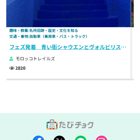
趣味・教養:名所旧跡・歴史・文化を知る
観
交通・乗物:自動車（乗用車・バス・トラック）
趣
フェズ発着 青い街シャウエンとヴォルビリスを巡るツアー1泊2日
モロッコトレイルズ
2820