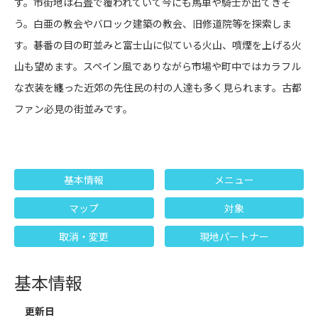
す。市街地は石畳で覆われていて今にも馬車や騎士が出てきそ
う。白亜の教会やバロック建築の教会、旧修道院等を探索しま
す。碁番の目の町並みと富士山に似ている火山、噴煙を上げる火
山も望めます。スペイン風でありながら市場や町中ではカラフル
な衣装を纏った近郊の先住民の村の人達も多く見られます。古都
ファン必見の街並みです。
基本情報
メニュー
マップ
対象
取消・変更
現地パートナー
基本情報
更新日