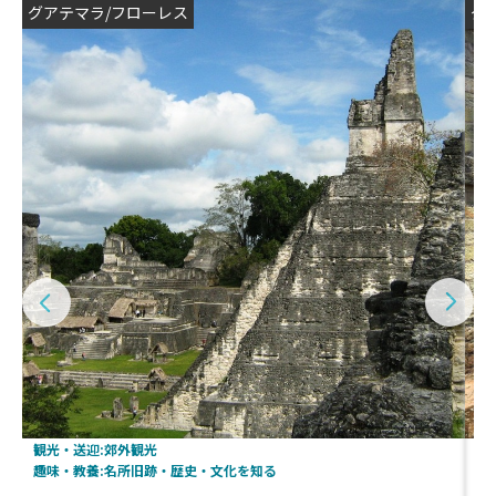
グアテマラ/フローレス
グ
観光・送迎:郊外観光
観
趣味・教養:名所旧跡・歴史・文化を知る
趣