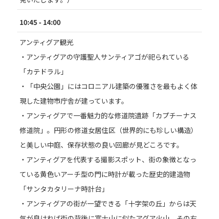
10:45 - 14:00
アンティグア観光
・アンティグアの守護聖人サンティアゴが祀られている
「カテドラル」
・「中央公園」にはコロニアル建築の優雅さを最もよく体
現した建物市庁舎が建っています。
・アンティグアで一番魅力的な修道院遺跡「カプチーナス
修道院」。円形の修道女居住区（世界的にも珍しい構造）
と美しい中庭、保存状態の良い回廊が見どころです。
・アンティグアを代表する撮影スポット、街の象徴となっ
ている黄色いアーチ型の門に時計が載った歴史的建造物
「サンタカタリーナ時計台」
・アンティグアの街が一望できる「十字架の丘」からは天
気が良ければ街の背後に富士山に似たアグア火山、その右