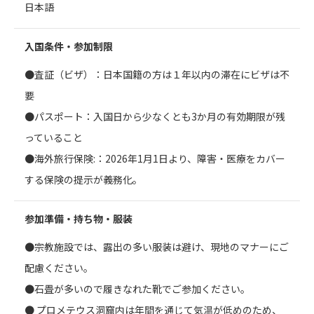
日本語
入国条件・参加制限
●査証（ビザ）：日本国籍の方は１年以内の滞在にビザは不
要
●パスポート：入国日から少なくとも3か月の有効期限が残
っていること
●海外旅行保険:：2026年1月1日より、障害・医療をカバー
する保険の提示が義務化。
参加準備・持ち物・服装
●宗教施設では、露出の多い服装は避け、現地のマナーにご
配慮ください。
●石畳が多いので履きなれた靴でご参加ください。
● プロメテウス洞窟内は年間を通じて気温が低めのため、