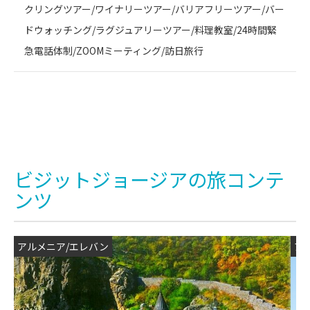
クリングツアー/ワイナリーツアー/バリアフリーツアー/バー
ドウォッチング/ラグジュアリーツアー/料理教室/24時間緊
急電話体制/ZOOMミーティング/訪日旅行
ビジットジョージアの旅コンテ
ンツ
アルメニア/エレバン
ア