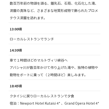
数百万年前の物語を語る、鍾乳石、石筍、化石化した滝、
洞窟の真珠など、さまざまな地質形成物で飾られたプロメ
テウス洞窟を訪れます。
13:00頃
ローカルレストランでランチ
14:30頃
車で１時間ほどのマルトヴィリ峡谷へ
アバシャ川が数百年かけて作り上げた滝や、独特の植物や
動物をボートに乗って（２時間ほど）楽しみます。
18:45頃
クタイシに戻りローカルレストランで夕食
宿泊：Newport Hotel Kutaisi 4* 、Grand Opera Hotel 4*