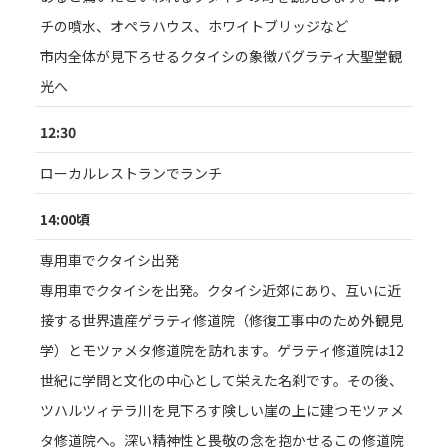
チの噴水、オペラハウス、ホワイトブリッジなど
市内全体が見下ろせるクタイシの象徴バグラティ大聖堂観
光へ
12:30
ローカルレストランでランチ
14:00頃
専用車でクタイシ出発
専用車でクタイシを出発。クタイシ近郊にあり、互いに近
接する世界遺産ゲラティ修道院（修復工事中のため外観見
学）とモツァメタ修道院を訪れます。ゲラティ修道院は12
世紀に学問と文化の中心として栄えた名刹です。その後、
ツハルツィテラ川を見下ろす険しい崖の上に建つモツァメ
タ修道院へ。深い精神性と畏敬の念を抱かせるこの修道院