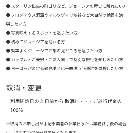
● スターリン出生の町ゴリなど、ジョージアの歴史に触れたい方
● プロメテウス洞窟やマルツヴィリ峡谷など大自然の絶景を満
喫したい方
● 写真映えするスポットを巡りたい方
● 初めてジョージアを訪れる方
● 効率よくジョージア西部の見どころを巡りたい方
● カップル・ご夫婦・ご友人同士で特別な旅行を楽しみたい方
● ヨーロッパの定番観光地とは一味違う“秘境”を体験したい方
取消・変更
利用開始日の
3
日前から 取消料・・・
ご旅行代金の
100％
※取消のお申し出が手配事業者の休業日または業務終了後の場合
は、取消の受付が翌営業日となります。