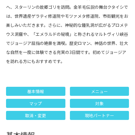
ヘ、スターリンの故郷ゴリを訪問。金羊毛伝説の舞台クタイシで
は、世界遺産ゲラティ修道院やモツァメタ修道院、市街観光をお
楽しみいただきます。さらに、神秘的な鍾乳洞が広がるプロメテ
ウス洞窟や、「エメラルドの秘境」と称されるマルトヴィリ峡谷
でジョージア屈指の絶景を満喫。歴史ロマン、神話の世界、壮大
な自然を一度に体験できる充実の3日間です。初めてジョージア
を訪れる方にもおすすめです。
基本情報
メニュー
マップ
対象
取消・変更
現地パートナー
基本情報