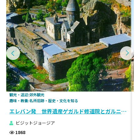
観光・送迎:郊外観光
趣
趣味・教養:名所旧跡・歴史・文化を知る
趣
エレバン発 世界遺産ゲガルド修道院とガルニ神殿1日観光
ビジットジョージア
1868