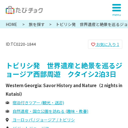
HOME
旅を探す
トビリシ発 世界遺産と絶景を巡るジョ
シ2泊3日
ID:TC0220-1844
お気に入り
1
トビリシ発 世界遺産と絶景を巡るジ
ョージア西部周遊 クタイシ2泊3日
Western Georgia: Savor History and Nature（2 nights in
Kutaisi）
宿泊付きツアー (観光・送迎)
自然遺産・国立公園を訪ねる (趣味・教養)
ヨーロッパ / ジョージア / トビリシ