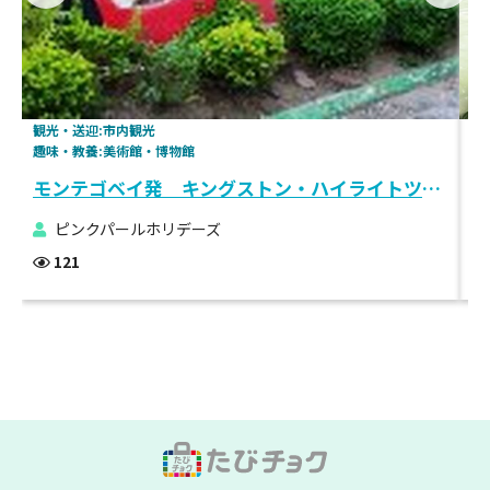
観光・送迎:市内観光
趣
趣味・教養:美術館・博物館
体
モンテゴベイ発 キングストン・ハイライトツアー
モ
ピンクパールホリデーズ
121