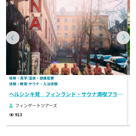
視察・見学:温泉・健康産業
観
体験・教育:サウナ・入浴体験
趣
ヘルシンキ発 フィンランド・サウナ満喫プライベートツアー
フィンゲートツアーズ
913