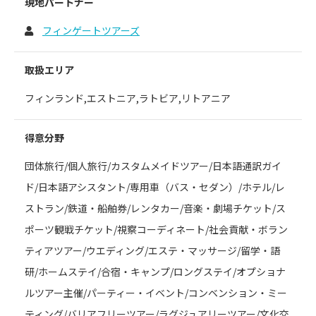
現地パートナー
フィンゲートツアーズ
取扱エリア
フィンランド,エストニア,ラトビア,リトアニア
得意分野
団体旅行/個人旅行/カスタムメイドツアー/日本語通訳ガイ
ド/日本語アシスタント/専用車（バス・セダン）/ホテル/レ
ストラン/鉄道・船舶券/レンタカー/音楽・劇場チケット/ス
ポーツ観戦チケット/視察コーディネート/社会貢献・ボラン
ティアツアー/ウエディング/エステ・マッサージ/留学・語
研/ホームステイ/合宿・キャンプ/ロングステイ/オプショナ
ルツアー主催/パーティー・イベント/コンベンション・ミー
ティング/バリアフリーツアー/ラグジュアリーツアー/文化交