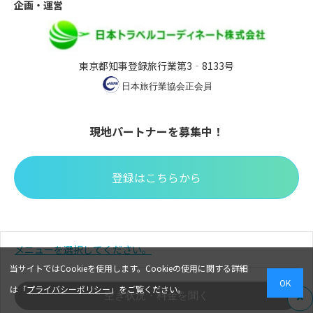
企画・運営
東京都知事登録旅行業第3‐8133号
現地パートナーを募集中！
登録はこちらから
※掲載の写真はイメージです。※掲載されている全てのコンテン
メニューを選択してください。
ツを無断で転載、転用、コピーすることを禁じます。
当サイトではCookieを使用します。Cookieの使用に関する詳細
OK
は「
プライバシーポリシー
」をご覧ください。
空き状況・料金を聞く
© 2022 Japan Travel Coordinate Corp. All rights reserved.