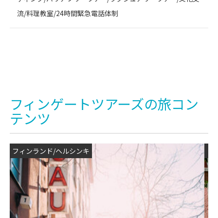
流/料理教室/24時間緊急電話体制
フィンゲートツアーズの旅コン
テンツ
フィンランド/ヘルシンキ
リ