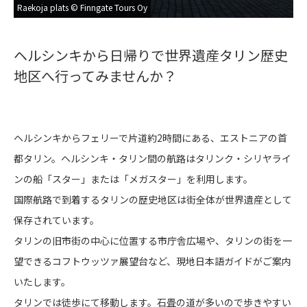
Raekoja plats © Finngate Tours Oy
Ra
ヘルシンキから日帰りで世界遺産タリン歴史
地区へ行ってみませんか？
ヘルシンキからフェリーで片道約2時間にある、エストニアの首
都タリン。ヘルシンキ・タリン間の航路はタリンク・シリヤライ
ンの船「スター」または「メガスター」を利用します。
国際航路で到着するタリンの歴史地区は街全体が世界遺産として
保存されています。
タリンの旧市街の中心に位置する市庁舎広場や、タリンの街を一
望できるコフトウッツァ展望台など、現地日本語ガイドがご案内
いたします。
タリンでは徒歩にて移動します。石畳の道が多いので歩きやすい