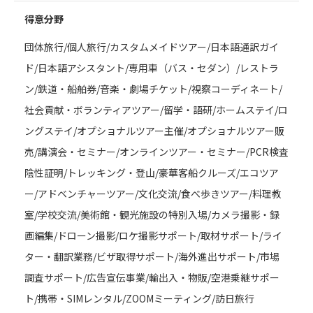
得意分野
団体旅行/個人旅行/カスタムメイドツアー/日本語通訳ガイ
ド/日本語アシスタント/専用車（バス・セダン）/レストラ
ン/鉄道・船舶券/音楽・劇場チケット/視察コーディネート/
社会貢献・ボランティアツアー/留学・語研/ホームステイ/ロ
ングステイ/オプショナルツアー主催/オプショナルツアー販
売/講演会・セミナー/オンラインツアー・セミナー/PCR検査
陰性証明/トレッキング・登山/豪華客船クルーズ/エコツア
ー/アドベンチャーツアー/文化交流/食べ歩きツアー/料理教
室/学校交流/美術館・観光施設の特別入場/カメラ撮影・録
画編集/ドローン撮影/ロケ撮影サポート/取材サポート/ライ
ター・翻訳業務/ビザ取得サポート/海外進出サポート/市場
調査サポート/広告宣伝事業/輸出入・物販/空港乗継サポー
ト/携帯・SIMレンタル/ZOOMミーティング/訪日旅行