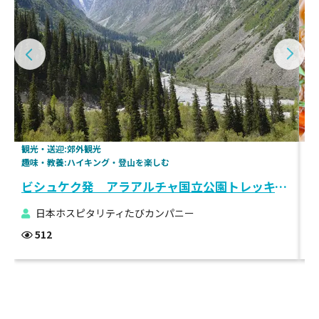
観光・送迎:郊外観光
体
趣味・教養:ハイキング・登山を楽しむ
視
ビシュケク発 アラアルチャ国立公園トレッキングツアー
日本ホスピタリティたびカンパニー
512