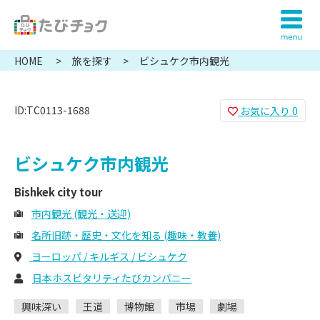
HOME
旅を探す
ビシュケク市内観光
ID:TC0113-1688
お気に入り
0
ビシュケク市内観光
Bishkek city tour
市内観光 (観光・送迎)
名所旧跡・歴史・文化を知る (趣味・教養)
ヨーロッパ / キルギス / ビシュケク
日本ホスピタリティたびカンパニー
興味深い
王道
博物館
市場
劇場