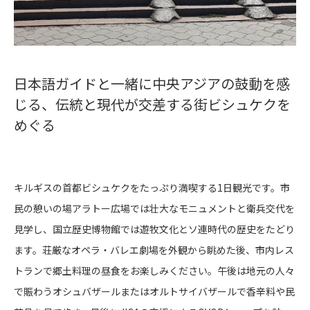
日本語ガイドと一緒に中央アジアの鼓動を感
じる、伝統と現代が交差する街ビシュケクを
めぐる
キルギスの首都ビシュケクをたっぷり満喫する1日観光です。市
民の憩いの場アラトー広場では壮大なモニュメントと衛兵交代を
見学し、国立歴史博物館では遊牧文化とソ連時代の歴史をたどり
ます。荘厳なオペラ・バレエ劇場を外観から眺めた後、市内レス
トランで郷土料理の昼食をお楽しみください。午後は地元の人々
で賑わうオシュバザールまたはオルトサイバザールで香辛料や民