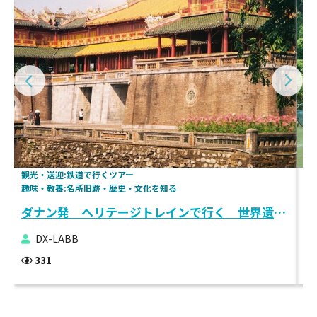
観光・送迎:鉄道で行くツアー
観
趣味・教養:名所旧跡・歴史・文化を知る
交
ダナン発 ヘリテージトレインで行く 世界遺産フエ1日観光
ド
DX-LABB
331