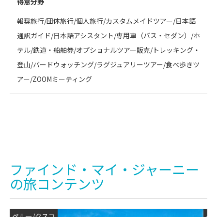
得意分野
報奨旅行/団体旅行/個人旅行/カスタムメイドツアー/日本語
通訳ガイド/日本語アシスタント/専用車（バス・セダン）/ホ
テル/鉄道・船舶券/オプショナルツアー販売/トレッキング・
登山/バードウォッチング/ラグジュアリーツアー/食べ歩きツ
アー/ZOOMミーティング
ファインド・マイ・ジャーニー
の旅コンテンツ
ペルー/クスコ
ペ