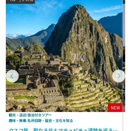
NEW
観光・送迎:宿泊付きツアー
観
趣味・教養:名所旧跡・歴史・文化を知る
趣
クスコ発 聖なる谷＆マチュピチュ遺跡を巡る2泊3日