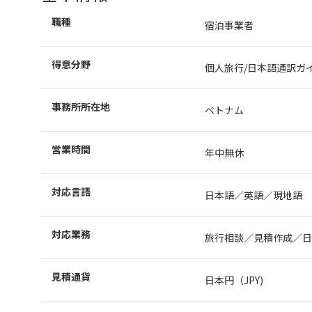
職種
宿泊事業者
得意分野
個人旅行/日本語通訳ガイ
事務所所在地
ベトナム
営業時間
年中無休
対応言語
日本語／英語／現地語
対応業務
旅行相談／見積作成／日
見積通貨
日本円（JPY)